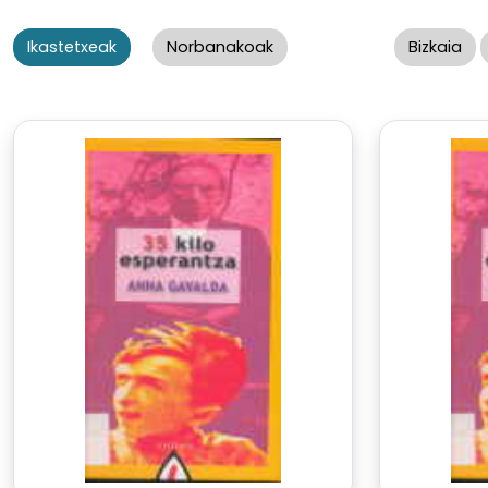
Ikastetxeak
Norbanakoak
Bizkaia