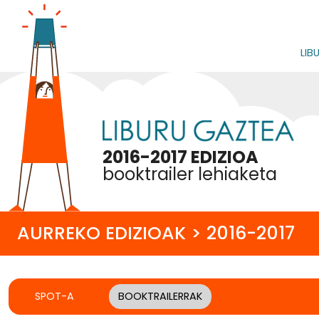
LIB
2016-2017 EDIZIOA
booktrailer lehiaketa
AURREKO EDIZIOAK > 2016-2017
SPOT-A
BOOKTRAILERRAK