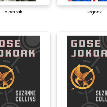
alperrak
Hegoak