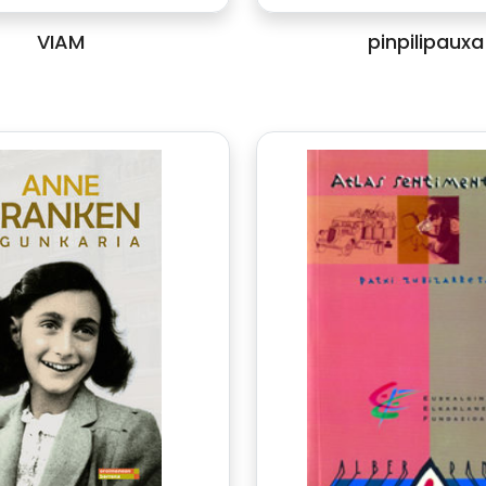
VIAM
pinpilipauxa