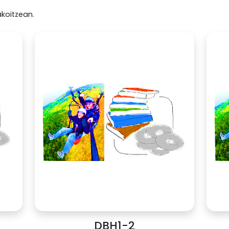
koitzean.
DBH1-2