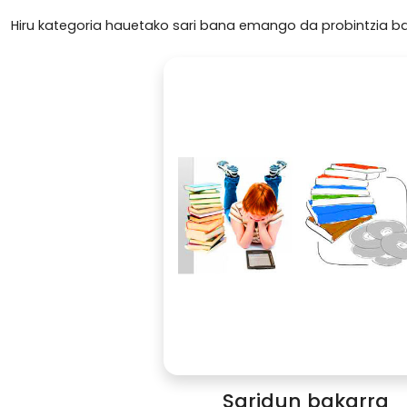
Hiru kategoria hauetako sari bana emango da probintzia ba
Saridun bakarra