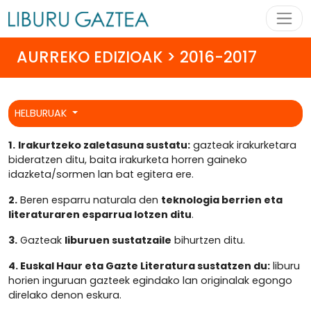
AURREKO EDIZIOAK > 2016-2017
HELBURUAK
1.
Irakurtzeko zaletasuna sustatu:
gazteak irakurketara
bideratzen ditu, baita irakurketa horren gaineko
idazketa/sormen lan bat egitera ere.
2.
Beren esparru naturala den
teknologia berrien eta
literaturaren esparrua lotzen ditu
.
3.
Gazteak
liburuen sustatzaile
bihurtzen ditu.
4. Euskal Haur eta Gazte Literatura sustatzen du:
liburu
horien inguruan gazteek egindako lan originalak egongo
direlako denon eskura.