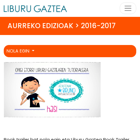
AURREKO EDIZIOAK > 2016-2017
NOLA EGIN
Book trailer bat nola egin eta Liburu Gaztea Book Trailer