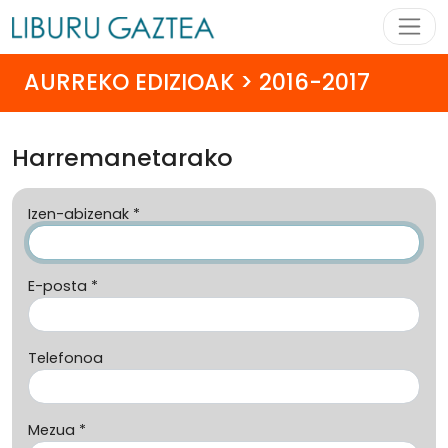
AURREKO EDIZIOAK > 2016-2017
Harremanetarako
Izen-abizenak *
E-posta *
Telefonoa
Mezua *