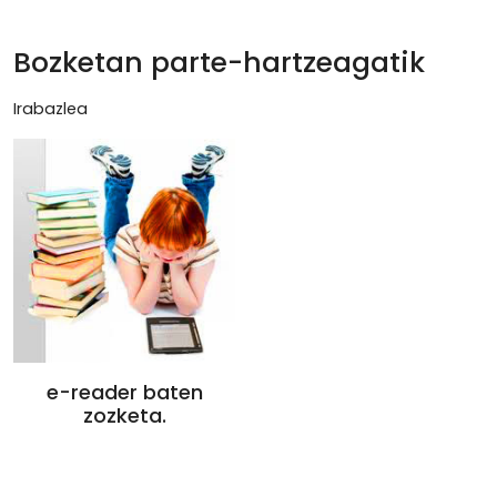
Bozketan parte-hartzeagatik
Irabazlea
e-reader baten
zozketa.