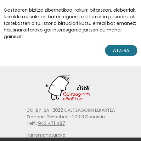
Gaztearen bizitza zibernetikoa irakurri bitartean, eleberriak,
lurralde musulman baten egoera militarraren pasadizoak
tartekatzen ditu. Istorio birtualari kutsu erreal bat emanez;
hausnarketarako gai interesgarria jartzen du mahai
gainean.
ATZERA
CC-BY-SA
· 2022 GALTZAGORRI ELKARTEA
Zemoria, 25-behea · 20013 Donostia
Telf.:
943 471 487
Harremanetarako