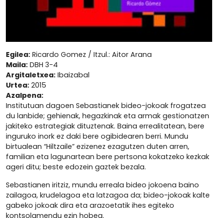
Egilea:
Ricardo Gomez / Itzul.: Aitor Arana
Maila:
DBH 3-4
Argitaletxea:
Ibaizabal
Urtea:
2015
Azalpena:
Institutuan dagoen Sebastianek bideo-jokoak frogatzea
du lanbide; gehienak, hegazkinak eta armak gestionatzen
jakiteko estrategiak dituztenak. Baina errealitatean, bere
inguruko inork ez daki bere ogibidearen berri. Mundu
birtualean “Hiltzaile” ezizenez ezagutzen duten arren,
familian eta lagunartean bere pertsona kokatzeko kezkak
ageri ditu; beste edozein gaztek bezala.
Sebastianen iritziz, mundu erreala bideo jokoena baino
zailagoa, krudelagoa eta latzagoa da; bideo-jokoak kalte
gabeko jokoak dira eta arazoetatik ihes egiteko
kontsolamendu ezin hobea.