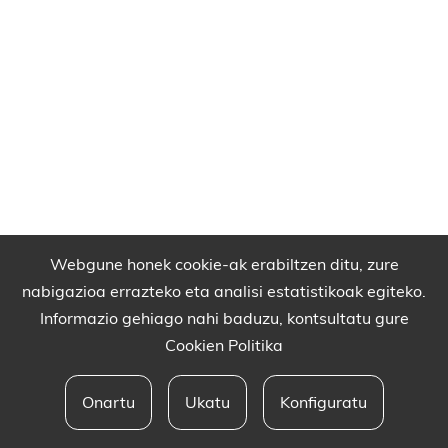
Webgune honek cookie-ak erabiltzen ditu, zure
nabigazioa errazteko eta analisi estatistikoak egiteko.
Informazio gehiago nahi baduzu, kontsultatu gure
Cookien Politika
Onartu
Ukatu
Konfiguratu
Babesleak eta lege oharra