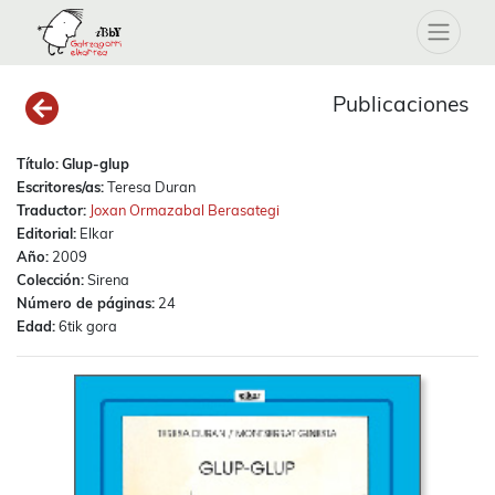
Publicaciones
Título:
Glup-glup
Escritores/as:
Teresa Duran
Traductor:
Joxan Ormazabal Berasategi
Editorial:
Elkar
Año:
2009
Colección:
Sirena
Número de páginas:
24
Edad:
6tik gora