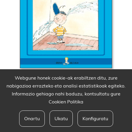
Webgune honek cookie-ak erabiltzen ditu, zure
nabigazioa errazteko eta analisi estatistikoak egiteko.
Informazio gehiago nahi baduzu, kontsultatu gure
Cookien Politika
Onartu
Ukatu
Konfiguratu
Babesleak eta lege oharra