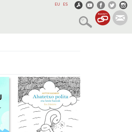
EU
ES