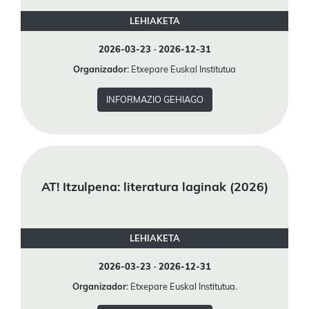
LEHIAKETA
2026-03-23 · 2026-12-31
Organizador:
Etxepare Euskal Institutua
INFORMAZIO GEHIAGO
AT! Itzulpena: literatura laginak (2026)
LEHIAKETA
2026-03-23 · 2026-12-31
Organizador:
Etxepare Euskal Institutua.