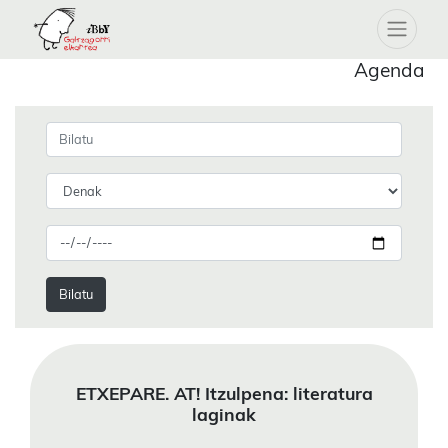
Agenda
Bilatu
ETXEPARE. AT! Itzulpena: literatura
laginak