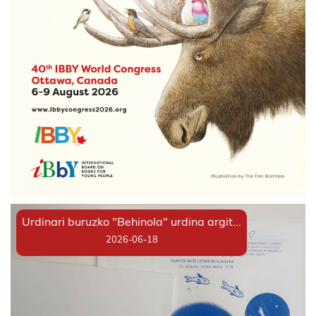
Urdinari buruzko "Behinola" urdina argit...
2026-06-18