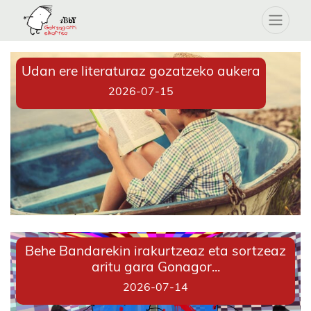
Udan ere literaturaz gozatzeko aukera
2026-07-15
Behe Bandarekin irakurtzeaz eta sortzeaz
aritu gara Gonagor...
2026-07-14