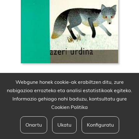
Webgune honek cookie-ak erabiltzen ditu, zure
nabigazioa errazteko eta analisi estatistikoak egiteko.
Informazio gehiago nahi baduzu, kontsultatu gure
Cookien Politika
Onartu
Ukatu
Konfiguratu
Babesleak eta lege oharra