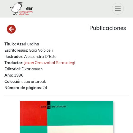
Publicaciones
Título:
Azeri urdina
Escritores/as:
Gaia Volpicelli
Ilustrador:
Alessandra D´Este
Traductor:
Joxan Ormazabal Berasategi
Editorial:
Elkarlanean
Año:
1996
Colección:
Lau urtaroak
Número de páginas:
24