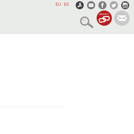
EU
ES