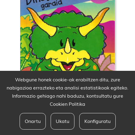
Webgune honek cookie-ak erabiltzen ditu, zure
nabigazioa errazteko eta analisi estatistikoak egiteko.
Informazio gehiago nahi baduzu, kontsultatu gure
Cookien Politika
Onartu
Ukatu
Konfiguratu
Babesleak eta lege oharra