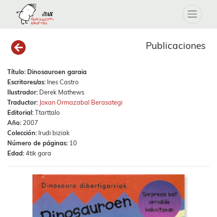
Publicaciones
Título:
Dinosauroen garaia
Escritores/as:
Ines Castro
Ilustrador:
Derek Mathews
Traductor:
Joxan Ormazabal Berasategi
Editorial:
Ttarttalo
Año:
2007
Colección:
Irudi biziak
Número de páginas:
10
Edad:
4tik gora