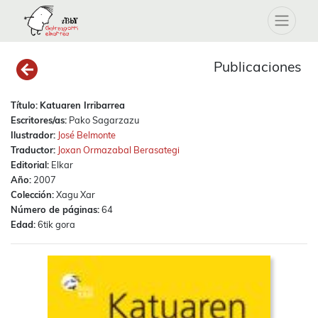
Publicaciones
Título:
Katuaren Irribarrea
Escritores/as:
Pako Sagarzazu
Ilustrador:
José Belmonte
Traductor:
Joxan Ormazabal Berasategi
Editorial:
Elkar
Año:
2007
Colección:
Xagu Xar
Número de páginas:
64
Edad:
6tik gora