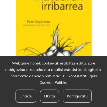
Webgune honek cookie-ak erabiltzen ditu, zure
nabigazioa errazteko eta analisi estatistikoak egiteko.
Informazio gehiago nahi baduzu, kontsultatu gure
Cookien Politika
Onartu
Ukatu
Konfiguratu
Babesleak eta lege oharra