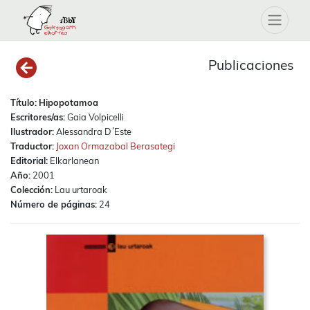
Publicaciones
Título:
Hipopotamoa
Escritores/as:
Gaia Volpicelli
Ilustrador:
Alessandra D´Este
Traductor:
Joxan Ormazabal Berasategi
Editorial:
Elkarlanean
Año:
2001
Colección:
Lau urtaroak
Número de páginas:
24