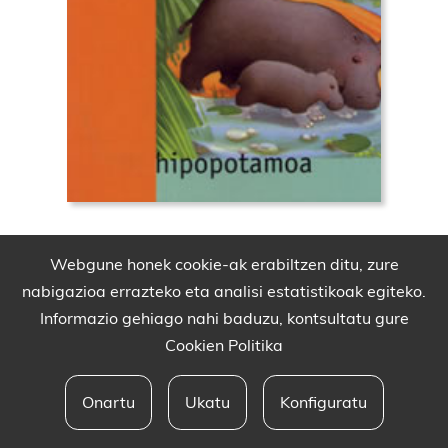
Webgune honek cookie-ak erabiltzen ditu, zure
nabigazioa errazteko eta analisi estatistikoak egiteko.
Informazio gehiago nahi baduzu, kontsultatu gure
Cookien Politika
Onartu
Ukatu
Konfiguratu
Babesleak eta lege oharra