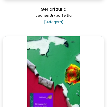
Gerlari zuria
Joanes Urkixo Beitia
(14tik gora)