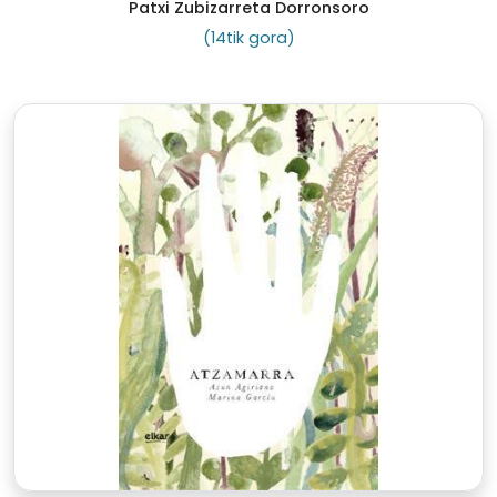
Patxi Zubizarreta Dorronsoro
(14tik gora)