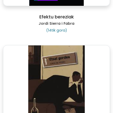
Efektu bereziak
Jordi Sierra i Fabra
(14tik gora)