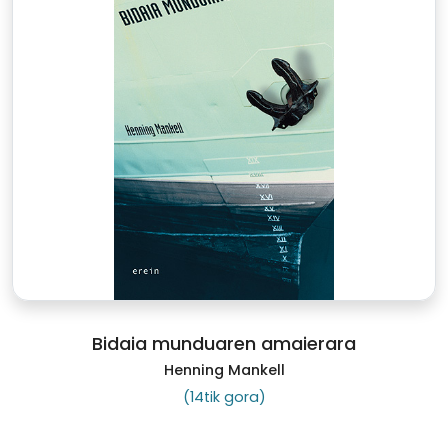
Bidaia munduaren amaierara
Henning Mankell
(14tik gora)