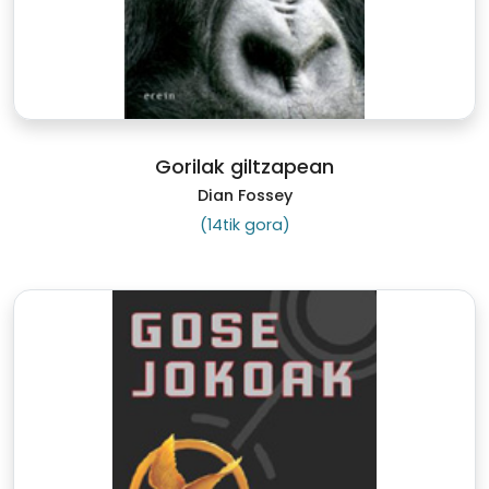
Gorilak giltzapean
Dian Fossey
(14tik gora)