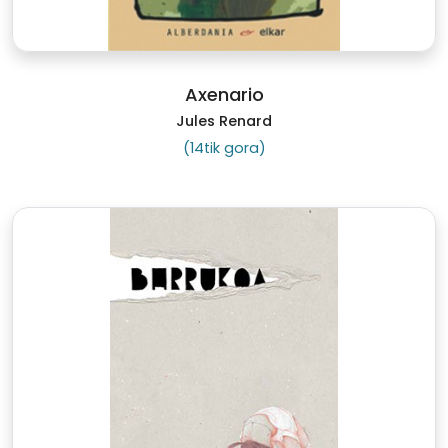
Axenario
Jules Renard
(14tik gora)