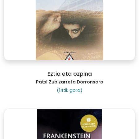
Eztia eta ozpina
Patxi Zubizarreta Dorronsoro
(14tik gora)