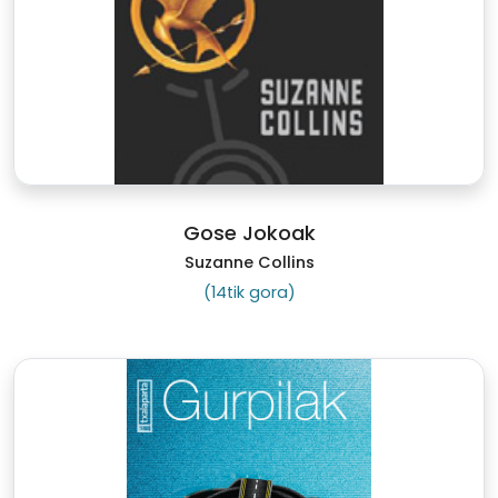
Gose Jokoak
Suzanne Collins
(14tik gora)