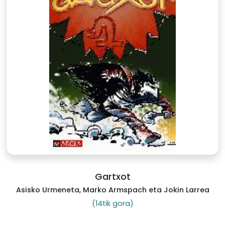
Gartxot
Asisko Urmeneta, Marko Armspach eta Jokin Larrea
(14tik gora)