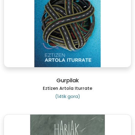
Gurpilak
Eztizen Artola Iturrate
(14tik gora)