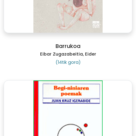
Barrukoa
Eibar Zugazabeitia, Eider
(14tik gora)