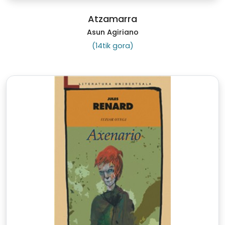
Atzamarra
Asun Agiriano
(14tik gora)