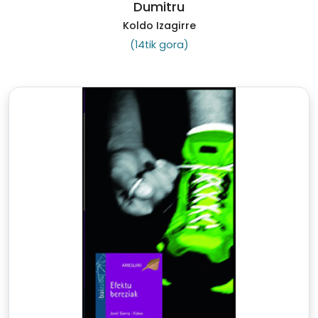
Dumitru
Koldo Izagirre
(14tik gora)