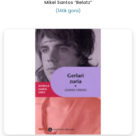
Mikel Santos “Belatz”
(14tik gora)