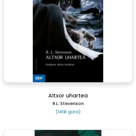
Altxor uhartea
R.L. Stevenson
(14tik gora)