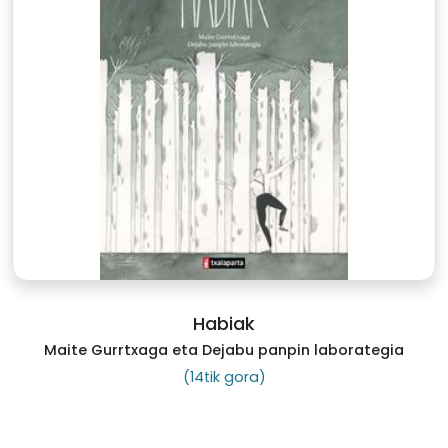
Habiak
Maite Gurrtxaga eta Dejabu panpin laborategia
(14tik gora)