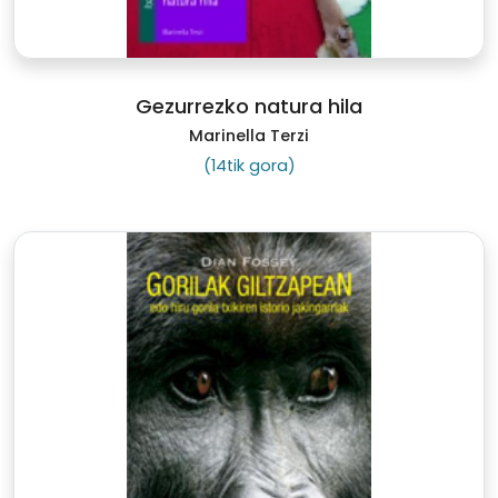
Gezurrezko natura hila
Marinella Terzi
(14tik gora)