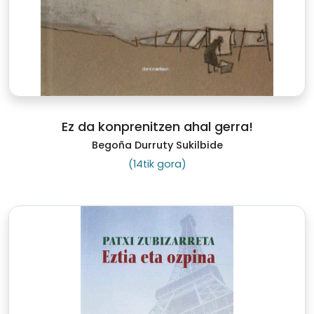
Ez da konprenitzen ahal gerra!
Begoña Durruty Sukilbide
(14tik gora)