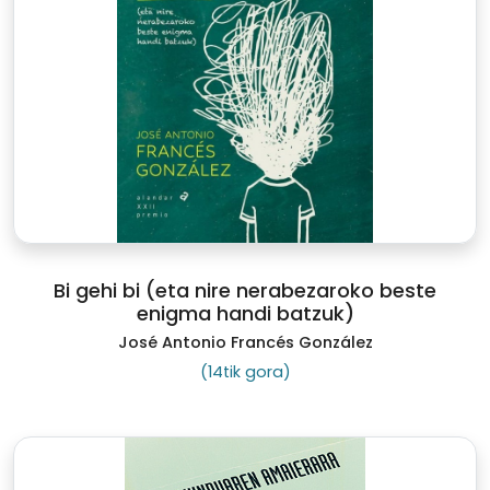
Bi gehi bi (eta nire nerabezaroko beste
enigma handi batzuk)
José Antonio Francés González
(14tik gora)