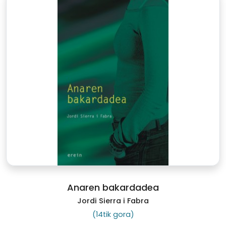
Anaren bakardadea
Jordi Sierra i Fabra
(14tik gora)