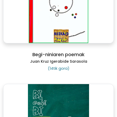
Begi-niniaren poemak
Juan Kruz Igerabide Sarasola
(14tik gora)