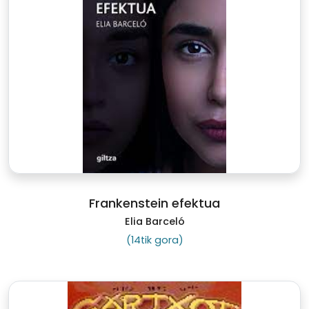
Frankenstein efektua
Elia Barceló
(14tik gora)