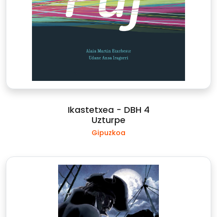
Ikastetxea - DBH 4
Uzturpe
Gipuzkoa