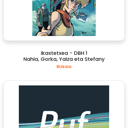
Ikastetxea - DBH 1
Nahia, Gorka, Yaiza eta Stefany
Bizkaia