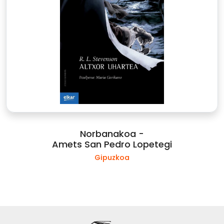
Norbanakoa -
Amets San Pedro Lopetegi
Gipuzkoa