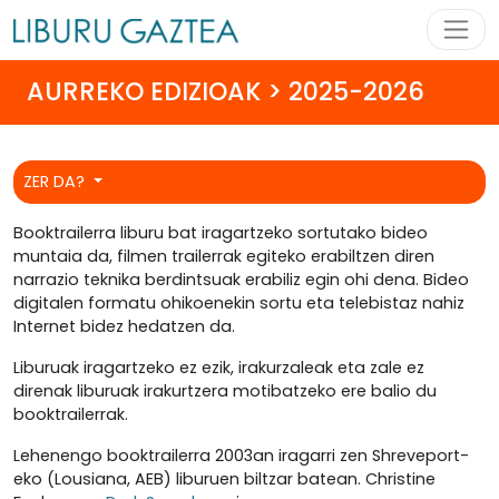
AURREKO EDIZIOAK > 2025-2026
ZER DA?
Booktrailerra liburu bat iragartzeko sortutako bideo
muntaia da, filmen trailerrak egiteko erabiltzen diren
narrazio teknika berdintsuak erabiliz egin ohi dena. Bideo
digitalen formatu ohikoenekin sortu eta telebistaz nahiz
Internet bidez hedatzen da.
Liburuak iragartzeko ez ezik, irakurzaleak eta zale ez
direnak liburuak irakurtzera motibatzeko ere balio du
booktrailerrak.
Lehenengo booktrailerra 2003an iragarri zen Shreveport-
eko (Lousiana, AEB) liburuen biltzar batean. Christine