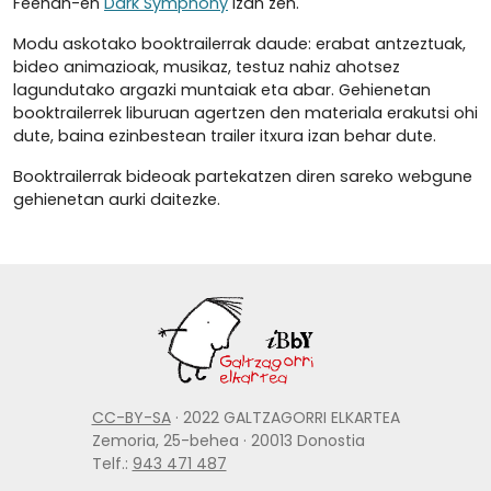
Feehan-en
Dark Symphony
izan zen.
Modu askotako booktrailerrak daude: erabat antzeztuak,
bideo animazioak, musikaz, testuz nahiz ahotsez
lagundutako argazki muntaiak eta abar. Gehienetan
booktrailerrek liburuan agertzen den materiala erakutsi ohi
dute, baina ezinbestean trailer itxura izan behar dute.
Booktrailerrak bideoak partekatzen diren sareko webgune
gehienetan aurki daitezke.
CC-BY-SA
· 2022 GALTZAGORRI ELKARTEA
Zemoria, 25-behea · 20013 Donostia
Telf.:
943 471 487