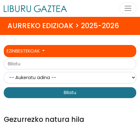
AURREKO EDIZIOAK > 2025-2026
EZINBESTEKOAK
Bilatu
Gezurrezko natura hila