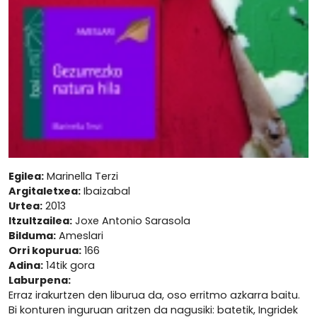
Egilea:
Marinella Terzi
Argitaletxea:
Ibaizabal
Urtea:
2013
Itzultzailea:
Joxe Antonio Sarasola
Bilduma:
Ameslari
Orri kopurua:
166
Adina:
14tik gora
Laburpena:
Erraz irakurtzen den liburua da, oso erritmo azkarra baitu.
Bi konturen inguruan aritzen da nagusiki: batetik, Ingridek