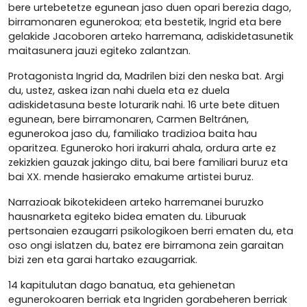
bere urtebetetze egunean jaso duen opari berezia dago,
birramonaren egunerokoa; eta bestetik, Ingrid eta bere
gelakide Jacoboren arteko harremana, adiskidetasunetik
maitasunera jauzi egiteko zalantzan.
Protagonista Ingrid da, Madrilen bizi den neska bat. Argi
du, ustez, askea izan nahi duela eta ez duela
adiskidetasuna beste loturarik nahi. 16 urte bete dituen
egunean, bere birramonaren, Carmen Beltránen,
egunerokoa jaso du, familiako tradizioa baita hau
oparitzea. Eguneroko hori irakurri ahala, ordura arte ez
zekizkien gauzak jakingo ditu, bai bere familiari buruz eta
bai XX. mende hasierako emakume artistei buruz.
Narrazioak bikotekideen arteko harremanei buruzko
hausnarketa egiteko bidea ematen du. Liburuak
pertsonaien ezaugarri psikologikoen berri ematen du, eta
oso ongi islatzen du, batez ere birramona zein garaitan
bizi zen eta garai hartako ezaugarriak.
14 kapitulutan dago banatua, eta gehienetan
egunerokoaren berriak eta Ingriden gorabeheren berriak