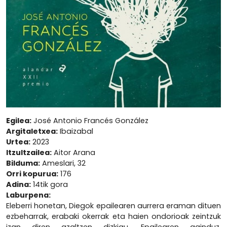
Egilea:
José Antonio Francés González
Argitaletxea:
Ibaizabal
Urtea:
2023
Itzultzailea:
Aitor Arana
Bilduma:
Ameslari, 32
Orri kopurua:
176
Adina:
14tik gora
Laburpena:
Eleberri honetan, Diegok epailearen aurrera eraman dituen
ezbeharrak, erabaki okerrak eta haien ondorioak zeintzuk