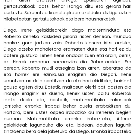
izan diren azaltzen dizkigu. Epailearen aginduz,
gertatutakoak idatzi behar izango ditu eta gerora hari
aurkeztu. Sekuentzia kronologikoan azalduko dizkigu azken
hilabeteetan gertatutakoak eta bere hausnarketak.
Diego, Irene gelakidearekin dago maiteminduta eta
Roberto izeneko ikaskidea gelara iristen denean, mundua
hankaz gora jartzen zaio. Roberto klasera iritsi orduko,
Diego atzeko mahaietara eramaten dute eta hori ez du
batere gustuko. Lehen Irene ondoan zuen eta orain, berriz,
ez. Horrek amorrua sorraraziko dio Robertorekiko. Era
berean, Roberto mutil atsegina izan arren, aberatsa da
eta horrek ere ezinikusia eragiten dio Diegori. Irene
urruntzen ari dela sentitzen du eta hori ekiditeko, hainbat
gauza egiten ditu. Batetik, maitasun olerki bat idazten dio
inongo eraginik ez duena, Irenek usten baitu Robertok
idatzi duela eta, bestetik, matematikako irakasleak
jarritako erronka irabazi behar duela erabakitzen du.
Hartara, bere ustez ospea irabaziko du Ireneren begien
aurrean. Matematikako erronka irabazteko, Alferez
gelakideak lagunduko dio eta, bidean, daukan lagunik
zintzoena bera dela jabetuko da Diego. Erronka irabazteko