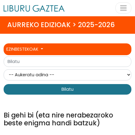
AURREKO EDIZIOAK > 2025-2026
EZINBESTEKOAK
Bilatu
Bi gehi bi (eta nire nerabezaroko
beste enigma handi batzuk)