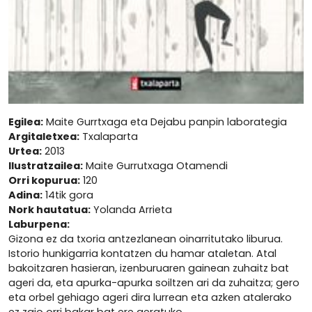
Egilea:
Maite Gurrtxaga eta Dejabu panpin laborategia
Argitaletxea:
Txalaparta
Urtea:
2013
Ilustratzailea:
Maite Gurrutxaga Otamendi
Orri kopurua:
120
Adina:
14tik gora
Nork hautatua:
Yolanda Arrieta
Laburpena:
Gizona ez da txoria antzezlanean oinarritutako liburua.
Istorio hunkigarria kontatzen du hamar ataletan. Atal
bakoitzaren hasieran, izenburuaren gainean zuhaitz bat
ageri da, eta apurka-apurka soiltzen ari da zuhaitza; gero
eta orbel gehiago ageri dira lurrean eta azken atalerako