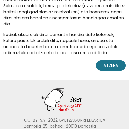
Selmaren esaldiak, berriz, gaztelaniaz (ez zuzen oraindik ez
baitaki ongi gaztelaniaz mintzatzen) eta bosnieraz ageri
dira, eta era horretan sinesgarritasun handiagoa ematen
dio.
Irudiak akuarelak dira; garrantzi handia dute koloreek,
kolore pastelak erabili ditu, nagusiki horia, arrosa eta
urdina eta hauekin batera, ametsak edo egoera zailak
adierazteko arkatza eta kolore grisa ere erabili du.
ATZERA
CC-BY-SA
· 2022 GALTZAGORRI ELKARTEA
Zemoria, 25-behea · 20013 Donostia