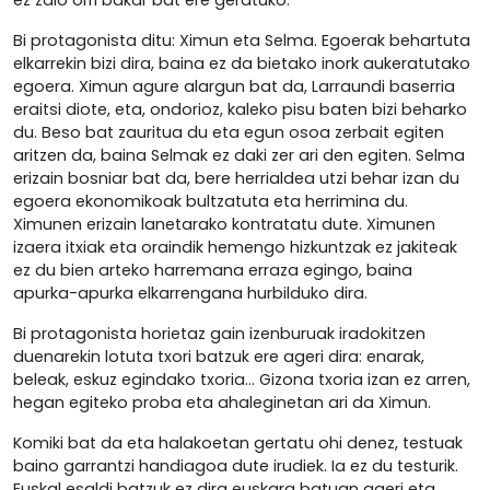
ez zaio orri bakar bat ere geratuko.
Bi protagonista ditu: Ximun eta Selma. Egoerak behartuta
elkarrekin bizi dira, baina ez da bietako inork aukeratutako
egoera. Ximun agure alargun bat da, Larraundi baserria
eraitsi diote, eta, ondorioz, kaleko pisu baten bizi beharko
du. Beso bat zauritua du eta egun osoa zerbait egiten
aritzen da, baina Selmak ez daki zer ari den egiten. Selma
erizain bosniar bat da, bere herrialdea utzi behar izan du
egoera ekonomikoak bultzatuta eta herrimina du.
Ximunen erizain lanetarako kontratatu dute. Ximunen
izaera itxiak eta oraindik hemengo hizkuntzak ez jakiteak
ez du bien arteko harremana erraza egingo, baina
apurka-apurka elkarrengana hurbilduko dira.
Bi protagonista horietaz gain izenburuak iradokitzen
duenarekin lotuta txori batzuk ere ageri dira: enarak,
beleak, eskuz egindako txoria... Gizona txoria izan ez arren,
hegan egiteko proba eta ahaleginetan ari da Ximun.
Komiki bat da eta halakoetan gertatu ohi denez, testuak
baino garrantzi handiagoa dute irudiek. Ia ez du testurik.
Euskal esaldi batzuk ez dira euskara batuan ageri eta