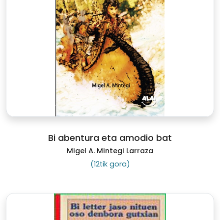
Bi abentura eta amodio bat
Migel A. Mintegi Larraza
(12tik gora)