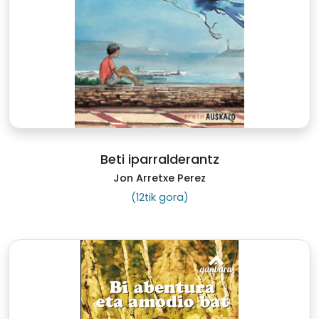
Beti iparralderantz
Jon Arretxe Perez
(12tik gora)