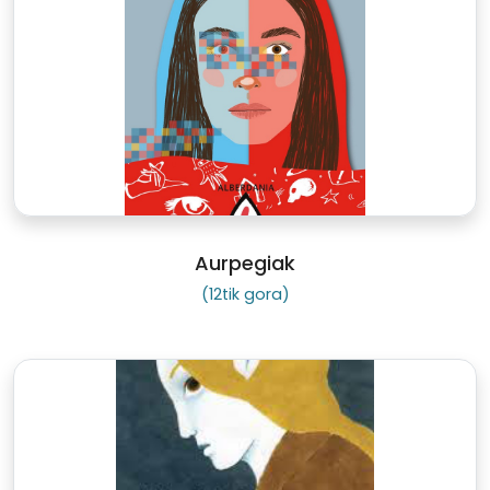
Aurpegiak
(12tik gora)