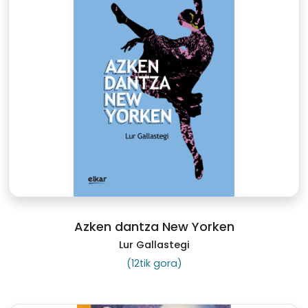
Azken dantza New Yorken
Lur Gallastegi
(12tik gora)