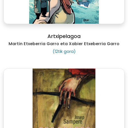
Artxipelagoa
Martin Etxeberria Garro eta Xabier Etxeberria Garro
(12tik gora)