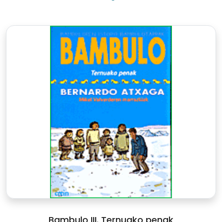
Bambulo III. Ternuako penak