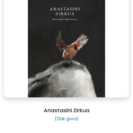
Anastasini Zirkua
(12tik gora)