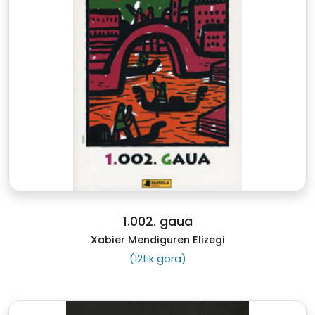
1.002. gaua
Xabier Mendiguren Elizegi
(12tik gora)