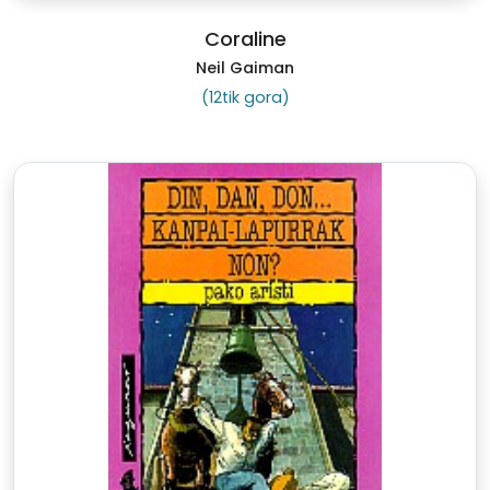
Coraline
Neil Gaiman
(12tik gora)