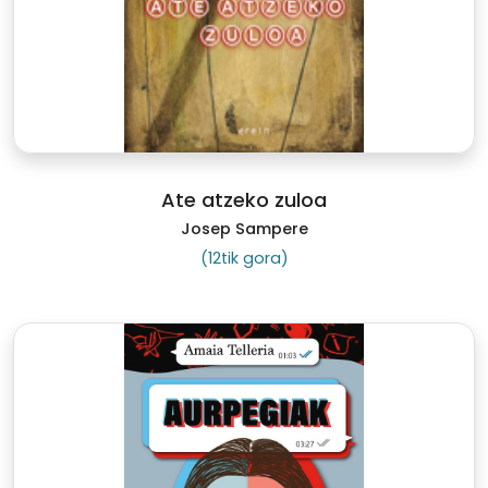
Ate atzeko zuloa
Josep Sampere
(12tik gora)