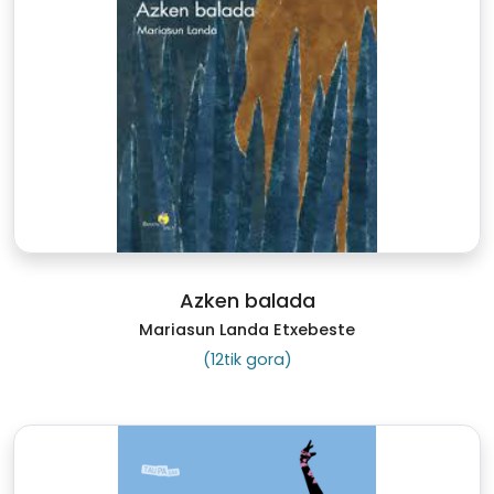
Azken balada
Mariasun Landa Etxebeste
(12tik gora)