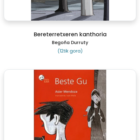
Bereterretxeren kanthoria
Begoña Durruty
(12tik gora)