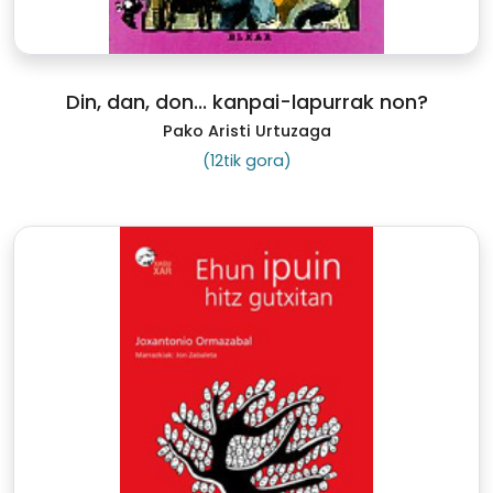
Din, dan, don... kanpai-lapurrak non?
Pako Aristi Urtuzaga
(12tik gora)