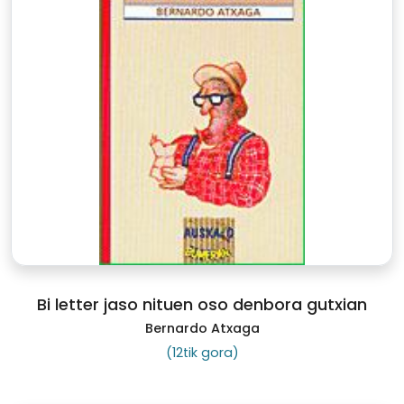
Bi letter jaso nituen oso denbora gutxian
Bernardo Atxaga
(12tik gora)