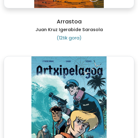
Arrastoa
Juan Kruz Igerabide Sarasola
(12tik gora)