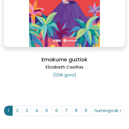
Emakume guztiok
Elizabeth Casillas
(12tik gora)
1
2
3
4
5
6
7
8
9
hurrengoak »