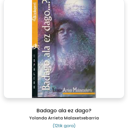
Badago ala ez dago?
Yolanda Arrieta Malaxetxebarria
(12tik gora)