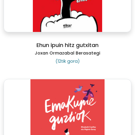
Ehun ipuin hitz gutxitan
Joxan Ormazabal Berasategi
(12tik gora)