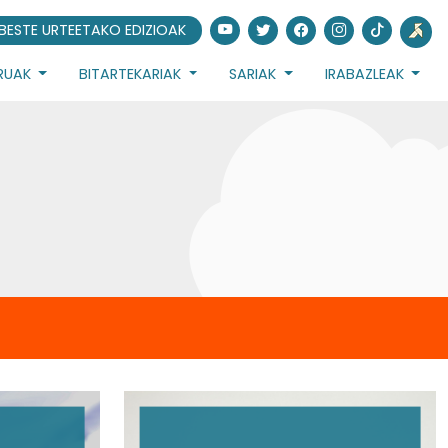
BESTE URTEETAKO EDIZIOAK
URUAK
BITARTEKARIAK
SARIAK
IRABAZLEAK