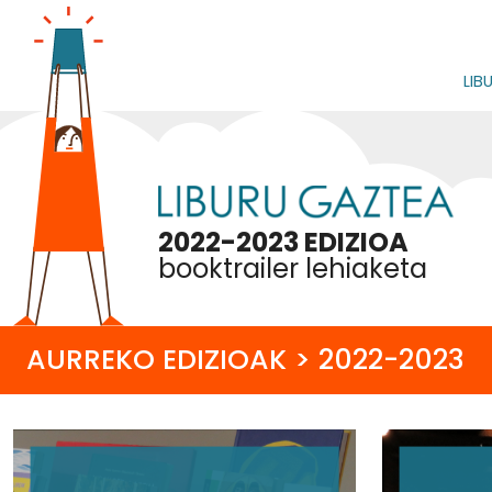
LIB
2022-2023 EDIZIOA
booktrailer lehiaketa
AURREKO EDIZIOAK > 2022-2023