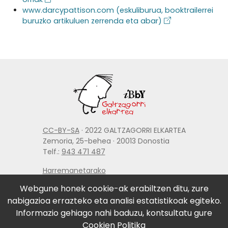
www.darcypattison.com (eskuliburua, booktrailerrei
buruzko artikuluen zerrenda eta abar)
CC-BY-SA
· 2022 GALTZAGORRI ELKARTEA
Zemoria, 25-behea · 20013 Donostia
Telf.:
943 471 487
Harremanetarako
Lege oharra
Webgune honek cookie-ak erabiltzen ditu, zure
Cookien konfigurazioa aldatu
nabigazioa errazteko eta analisi estatistikoak egiteko.
LAGUNTZAILEAK:
Informazio gehiago nahi baduzu, kontsultatu gure
Cookien Politika