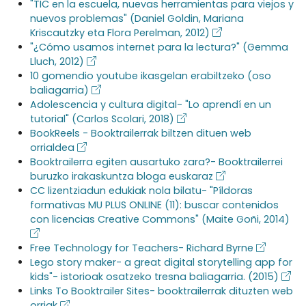
"TIC en la escuela, nuevas herramientas para viejos y
nuevos problemas" (Daniel Goldin, Mariana
Kriscautzky eta Flora Perelman, 2012)
"¿Cómo usamos internet para la lectura?" (Gemma
Lluch, 2012)
10 gomendio youtube ikasgelan erabiltzeko (oso
baliagarria)
Adolescencia y cultura digital- "Lo aprendí en un
tutorial" (Carlos Scolari, 2018)
BookReels - Booktrailerrak biltzen dituen web
orrialdea
Booktrailerra egiten ausartuko zara?- Booktrailerrei
buruzko irakaskuntza bloga euskaraz
CC lizentziadun edukiak nola bilatu- "Píldoras
formativas MU PLUS ONLINE (11): buscar contenidos
con licencias Creative Commons" (Maite Goñi, 2014)
Free Technology for Teachers- Richard Byrne
Lego story maker- a great digital storytelling app for
kids"- istorioak osatzeko tresna baliagarria. (2015)
Links To Booktrailer Sites- booktrailerrak dituzten web
orriak