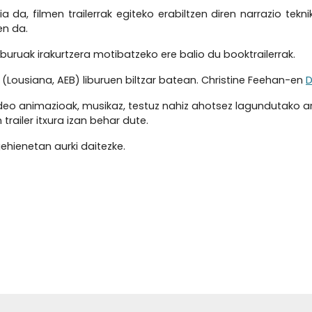
 da, filmen trailerrak egiteko erabiltzen diren narrazio tekn
en da.
 liburuak irakurtzera motibatzeko ere balio du booktrailerrak.
(Lousiana, AEB) liburuen biltzar batean. Christine Feehan-en
D
eo animazioak, musikaz, testuz nahiz ahotsez lagundutako ar
railer itxura izan behar dute.
ehienetan aurki daitezke.