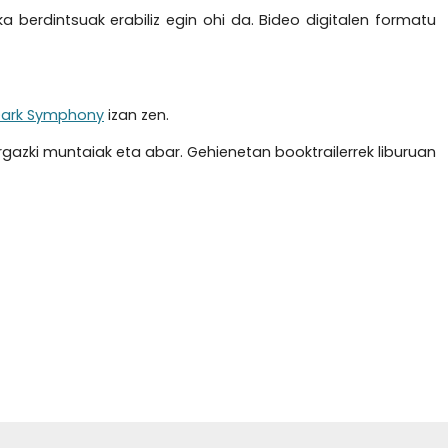
ika berdintsuak erabiliz egin ohi da. Bideo digitalen formatu
ark Symphony
izan zen.
gazki muntaiak eta abar. Gehienetan booktrailerrek liburuan