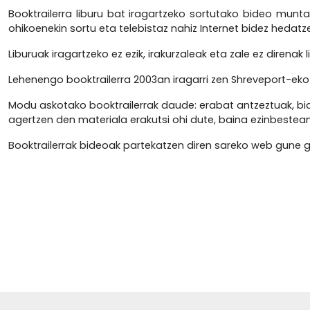
Booktrailerra liburu bat iragartzeko sortutako bideo muntaia
ohikoenekin sortu eta telebistaz nahiz Internet bidez hedatz
Liburuak iragartzeko ez ezik, irakurzaleak eta zale ez direnak
Lehenengo booktrailerra 2003an iragarri zen Shreveport-eko 
Modu askotako booktrailerrak daude: erabat antzeztuak, bid
agertzen den materiala erakutsi ohi dute, baina ezinbestean t
Booktrailerrak bideoak partekatzen diren sareko web gune g