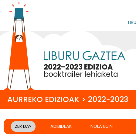
LIB
2022-2023 EDIZIOA
booktrailer lehiaketa
AURREKO EDIZIOAK > 2022-2023
ZER DA?
ADIBIDEAK
NOLA EGIN