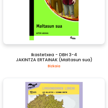
Ikastetxea - DBH 3-4
JAKINTZA ERTAINAK (Maitasun sua)
Bizkaia