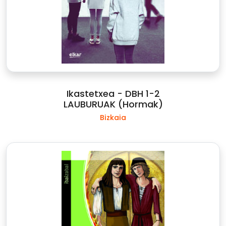
Ikastetxea - DBH 1-2
LAUBURUAK (Hormak)
Bizkaia