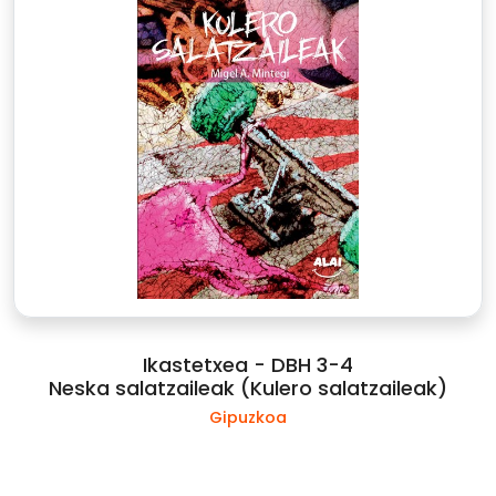
Ikastetxea - DBH 3-4
Neska salatzaileak (Kulero salatzaileak)
Gipuzkoa