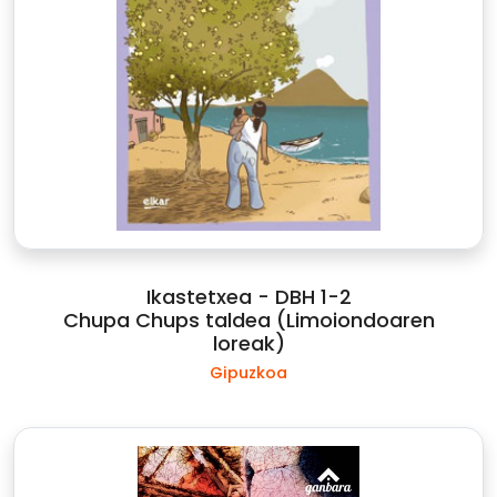
Ikastetxea - DBH 1-2
Chupa Chups taldea (Limoiondoaren
loreak)
Gipuzkoa