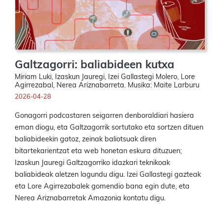
Galtzagorri: baliabideen kutxa
Miriam Luki, Izaskun Jauregi, Izei Gallastegi Molero, Lore
Agirrezabal, Nerea Ariznabarreta. Musika: Maite Larburu
2026-04-28
Gonagorri podcastaren seigarren denboraldiari hasiera
eman diogu, eta Galtzagorrik sortutako eta sortzen dituen
baliabideekin gatoz, zeinak baliotsuak diren
bitartekarientzat eta web honetan eskura dituzuen;
Izaskun Jauregi Galtzagorriko idazkari teknikoak
baliabideak aletzen lagundu digu. Izei Gallastegi gazteak
eta Lore Agirrezabalek gomendio bana egin dute, eta
Nerea Ariznabarretak Amazonia kontatu digu.