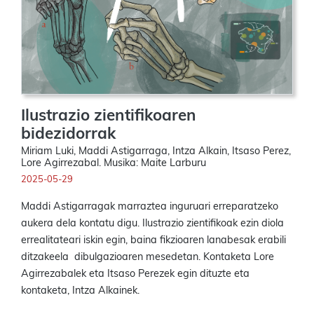
Ilustrazio zientifikoaren
bidezidorrak
Miriam Luki, Maddi Astigarraga, Intza Alkain, Itsaso Perez,
Lore Agirrezabal. Musika: Maite Larburu
2025-05-29
Maddi Astigarragak marraztea inguruari erreparatzeko
aukera dela kontatu digu. Ilustrazio zientifikoak ezin diola
errealitateari iskin egin, baina fikzioaren lanabesak erabili
ditzakeela dibulgazioaren mesedetan. Kontaketa Lore
Agirrezabalek eta Itsaso Perezek egin dituzte eta
kontaketa, Intza Alkainek.