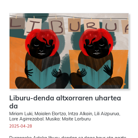
Liburu-denda altxorraren uhartea
da
Miriam Luki, Maialen Elortza, Intza Alkain, Lili Aizpurua,
Lore Agirrezabal. Musika: Maite Larburu
2025-04-28