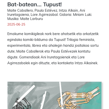
Bat-batean... Tupust!
Maite Caballero, Paula Estévez, Intza Alkain, Ani
Iruretagoiena, Lore Agirrezabal. Gidaria: Miriam Luki.
Musika: Maite Larburu
2025-06-25
Emakume komikigileak nork bere ahotsetik eta arkatzetik
egindako komiki-bilduma da Tupust! Trilogia feminista,
esperimentala, librea eta ahalegin handiz jositakoa sortu
dute; Maite Caballerok eta Paula Estévezek kontatu
digute. Gomendioak Ani Iruretagoienak eta Lore
Agirrezabalek egin dituzte, eta kontaketa Intza Alkainek.