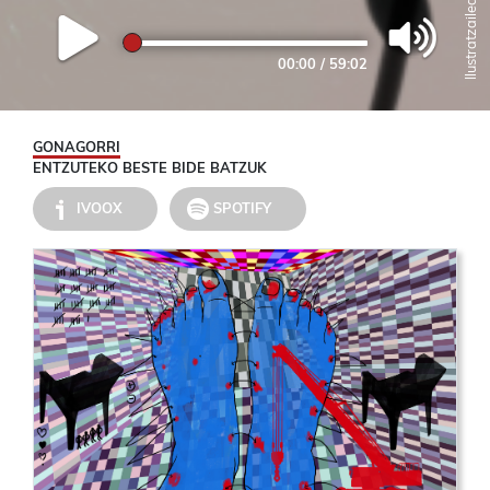
00:00
/
59:02
GONAGORRI
ENTZUTEKO BESTE BIDE BATZUK
IVOOX
SPOTIFY