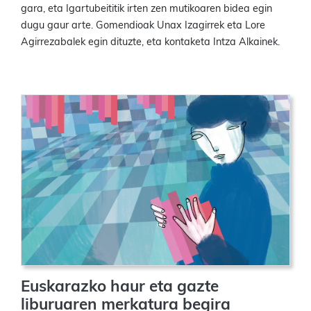
gara, eta Igartubeititik irten zen mutikoaren bidea egin
dugu gaur arte. Gomendioak Unax Izagirrek eta Lore
Agirrezabalek egin dituzte, eta kontaketa Intza Alkainek.
Euskarazko haur eta gazte
liburuaren merkatura begira