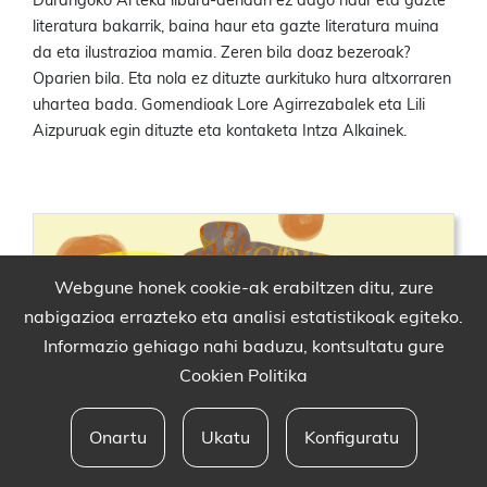
Durangoko Arteka liburu-dendan ez dago haur eta gazte
literatura bakarrik, baina haur eta gazte literatura muina
da eta ilustrazioa mamia. Zeren bila doaz bezeroak?
Oparien bila. Eta nola ez dituzte aurkituko hura altxorraren
uhartea bada. Gomendioak Lore Agirrezabalek eta Lili
Aizpuruak egin dituzte eta kontaketa Intza Alkainek.
Webgune honek cookie-ak erabiltzen ditu, zure
nabigazioa errazteko eta analisi estatistikoak egiteko.
Informazio gehiago nahi baduzu, kontsultatu gure
Cookien Politika
Onartu
Ukatu
Konfiguratu
Babesleak eta lege oharra