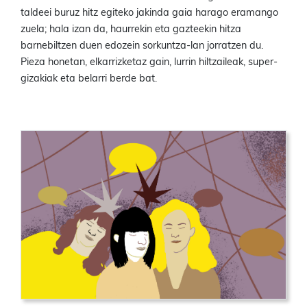
taldeei buruz hitz egiteko jakinda gaia harago eramango
zuela; hala izan da, haurrekin eta gazteekin hitza
barnebiltzen duen edozein sorkuntza-lan jorratzen du.
Pieza honetan, elkarrizketaz gain, lurrin hiltzaileak, super-
gizakiak eta belarri berde bat.