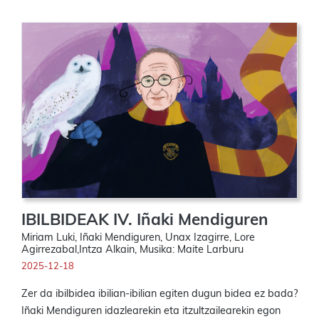
IBILBIDEAK IV. Iñaki Mendiguren
Miriam Luki, Iñaki Mendiguren, Unax Izagirre, Lore
Agirrezabal,Intza Alkain, Musika: Maite Larburu
2025-12-18
Zer da ibilbidea ibilian-ibilian egiten dugun bidea ez bada?
Iñaki Mendiguren idazlearekin eta itzultzailearekin egon