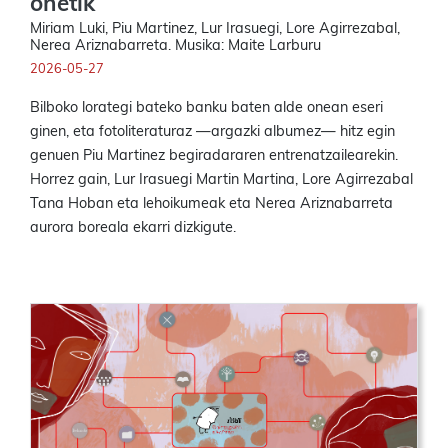
onetik
Miriam Luki, Piu Martinez, Lur Irasuegi, Lore Agirrezabal,
Nerea Ariznabarreta. Musika: Maite Larburu
2026-05-27
Bilboko lorategi bateko banku baten alde onean eseri
ginen, eta fotoliteraturaz —argazki albumez— hitz egin
genuen Piu Martinez begiradararen entrenatzailearekin.
Horrez gain, Lur Irasuegi Martin Martina, Lore Agirrezabal
Tana Hoban eta lehoikumeak eta Nerea Ariznabarreta
aurora boreala ekarri dizkigute.