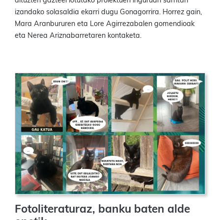
dituzten gazteei lotutako proiektuen inguruan sarritan
izandako solasaldia ekarri dugu Gonagorrira. Horrez gain,
Mara Aranbururen eta Lore Agirrezabalen gomendioak
eta Nerea Ariznabarretaren kontaketa.
Fotoliteraturaz, banku baten alde