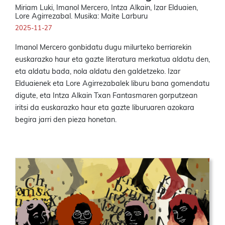
Miriam Luki, Imanol Mercero, Intza Alkain, Izar Elduaien,
Lore Agirrezabal. Musika: Maite Larburu
2025-11-27
Imanol Mercero gonbidatu dugu milurteko berriarekin
euskarazko haur eta gazte literatura merkatua aldatu den,
eta aldatu bada, nola aldatu den galdetzeko. Izar
Elduaienek eta Lore Agirrezabalek liburu bana gomendatu
digute, eta Intza Alkain Txan Fantasmaren gorputzean
iritsi da euskarazko haur eta gazte liburuaren azokara
begira jarri den pieza honetan.