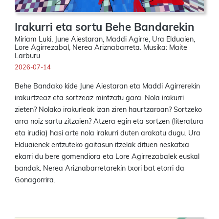
Irakurri eta sortu Behe Bandarekin
Miriam Luki, June Aiestaran, Maddi Agirre, Ura Elduaien,
Lore Agirrezabal, Nerea Ariznabarreta. Musika: Maite
Larburu
2026-07-14
Behe Bandako kide June Aiestaran eta Maddi Agirrerekin
irakurtzeaz eta sortzeaz mintzatu gara. Nola irakurri
zieten? Nolako irakurleak izan ziren haurtzaroan? Sortzeko
arra noiz sartu zitzaien? Atzera egin eta sortzen (literatura
eta irudia) hasi arte nola irakurri duten arakatu dugu. Ura
Elduaienek entzuteko gaitasun itzelak dituen neskatxa
ekarri du bere gomendiora eta Lore Agirrezabalek euskal
bandak. Nerea Ariznabarretarekin txori bat etorri da
Gonagorrira.