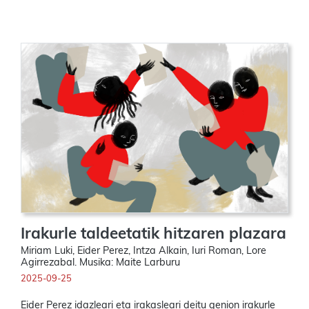
Irakurle taldeetatik hitzaren plazara
Miriam Luki, Eider Perez, Intza Alkain, Iuri Roman, Lore
Agirrezabal. Musika: Maite Larburu
2025-09-25
Eider Perez idazleari eta irakasleari deitu genion irakurle