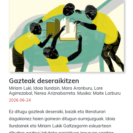
Gazteak deseraikitzen
Miriam Luki, Idoia Ilundain, Mara Aranburu, Lore
Agirrezabal, Nerea Ariznabarreta. Musika: Maite Larburu
2026-06-24
Ez ditugu gazteak deseraiki, baizik eta literaturari
dagokionez haien gainean ditugun aurrejuzguak. Idoia
Ilundainek eta Miriam Lukik Galtzagorrin eskuartean