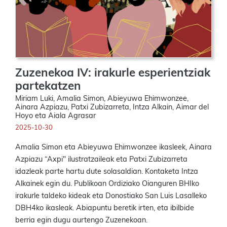
Zuzenekoa IV: irakurle esperientziak
partekatzen
Miriam Luki, Amalia Simon, Abieyuwa Ehimwonzee,
Ainara Azpiazu, Patxi Zubizarreta, Intza Alkain, Aimar del
Hoyo eta Aiala Agrasar
2025-10-30
Amalia Simon eta Abieyuwa Ehimwonzee ikasleek, Ainara
Azpiazu “Axpi" ilustratzaileak eta Patxi Zubizarreta
idazleak parte hartu dute solasaldian. Kontaketa Intza
Alkainek egin du. Publikoan Ordiziako Oianguren BHIko
irakurle taldeko kideak eta Donostiako San Luis Lasalleko
DBH4ko ikasleak. Abiapuntu beretik irten, eta ibilbide
berria egin dugu aurtengo Zuzenekoan.