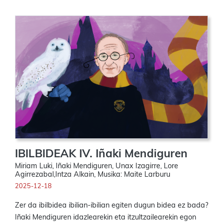
IBILBIDEAK IV. Iñaki Mendiguren
Miriam Luki, Iñaki Mendiguren, Unax Izagirre, Lore
Agirrezabal,Intza Alkain, Musika: Maite Larburu
2025-12-18
Zer da ibilbidea ibilian-ibilian egiten dugun bidea ez bada?
Iñaki Mendiguren idazlearekin eta itzultzailearekin egon