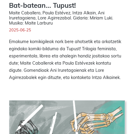
Bat-batean... Tupust!
Maite Caballero, Paula Estévez, Intza Alkain, Ani
Iruretagoiena, Lore Agirrezabal. Gidaria: Miriam Luki.
Musika: Maite Larburu
2025-06-25
Emakume komikigileak nork bere ahotsetik eta arkatzetik
egindako komiki-bilduma da Tupust! Trilogia feminista,
esperimentala, librea eta ahalegin handiz jositakoa sortu
dute; Maite Caballerok eta Paula Estévezek kontatu
digute. Gomendioak Ani Iruretagoienak eta Lore
Agirrezabalek egin dituzte, eta kontaketa Intza Alkainek.