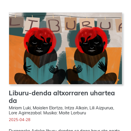
Liburu-denda altxorraren uhartea
da
Miriam Luki, Maialen Elortza, Intza Alkain, Lili Aizpurua,
Lore Agirrezabal. Musika: Maite Larburu
2025-04-28