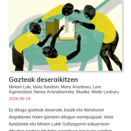
Gazteak deseraikitzen
Miriam Luki, Idoia Ilundain, Mara Aranburu, Lore
Agirrezabal, Nerea Ariznabarreta. Musika: Maite Larburu
2026-06-24
Ez ditugu gazteak deseraiki, baizik eta literaturari
dagokionez haien gainean ditugun aurrejuzguak. Idoia
Ilundainek eta Miriam Lukik Galtzagorrin eskuartean