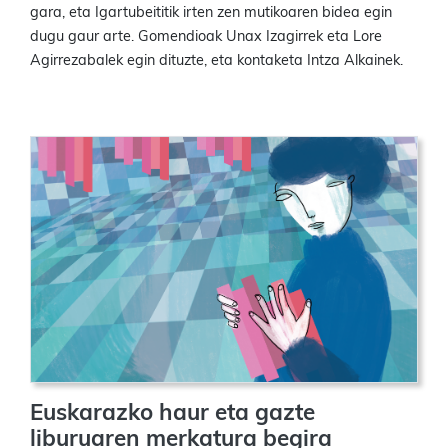
gara, eta Igartubeititik irten zen mutikoaren bidea egin
dugu gaur arte. Gomendioak Unax Izagirrek eta Lore
Agirrezabalek egin dituzte, eta kontaketa Intza Alkainek.
Euskarazko haur eta gazte
liburuaren merkatura begira