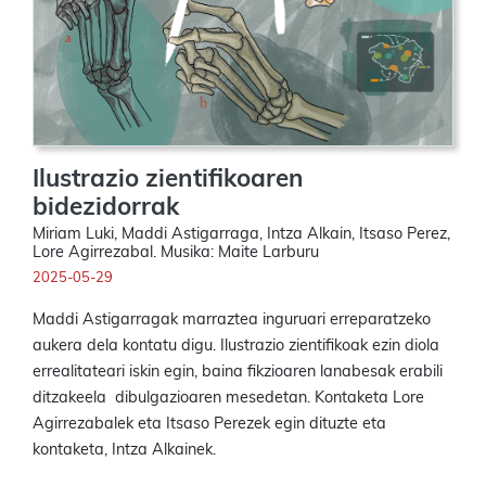
Ilustrazio zientifikoaren
bidezidorrak
Miriam Luki, Maddi Astigarraga, Intza Alkain, Itsaso Perez,
Lore Agirrezabal. Musika: Maite Larburu
2025-05-29
Maddi Astigarragak marraztea inguruari erreparatzeko
aukera dela kontatu digu. Ilustrazio zientifikoak ezin diola
errealitateari iskin egin, baina fikzioaren lanabesak erabili
ditzakeela dibulgazioaren mesedetan. Kontaketa Lore
Agirrezabalek eta Itsaso Perezek egin dituzte eta
kontaketa, Intza Alkainek.