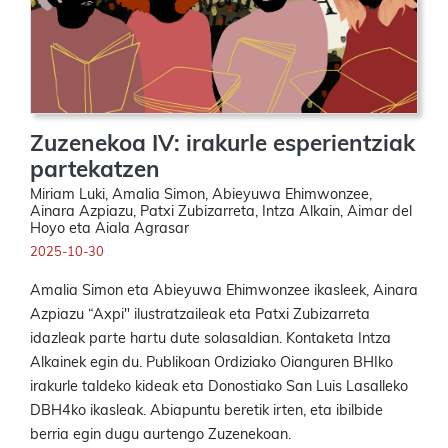
Zuzenekoa IV: irakurle esperientziak
partekatzen
Miriam Luki, Amalia Simon, Abieyuwa Ehimwonzee,
Ainara Azpiazu, Patxi Zubizarreta, Intza Alkain, Aimar del
Hoyo eta Aiala Agrasar
2025-10-30
Amalia Simon eta Abieyuwa Ehimwonzee ikasleek, Ainara
Azpiazu “Axpi" ilustratzaileak eta Patxi Zubizarreta
idazleak parte hartu dute solasaldian. Kontaketa Intza
Alkainek egin du. Publikoan Ordiziako Oianguren BHIko
irakurle taldeko kideak eta Donostiako San Luis Lasalleko
DBH4ko ikasleak. Abiapuntu beretik irten, eta ibilbide
berria egin dugu aurtengo Zuzenekoan.