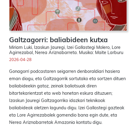
Galtzagorri: baliabideen kutxa
Miriam Luki, Izaskun Jauregi, Izei Gallastegi Molero, Lore
Agirrezabal, Nerea Ariznabarreta. Musika: Maite Larburu
2026-04-28
Gonagorri podcastaren seigarren denboraldiari hasiera
eman diogu, eta Galtzagorrik sortutako eta sortzen dituen
baliabideekin gatoz, zeinak baliotsuak diren
bitartekarientzat eta web honetan eskura dituzuen;
Izaskun Jauregi Galtzagorriko idazkari teknikoak
baliabideak aletzen lagundu digu. Izei Gallastegi gazteak
eta Lore Agirrezabalek gomendio bana egin dute, eta
Nerea Ariznabarretak Amazonia kontatu digu.