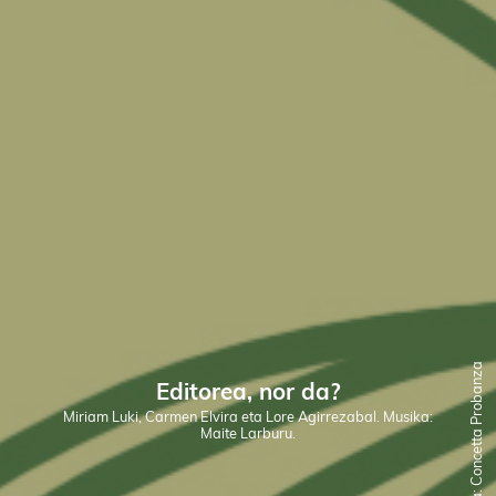
Ilustratzailea: Concetta Probanza
Editorea, nor da?
Miriam Luki, Carmen Elvira eta Lore Agirrezabal. Musika:
Maite Larburu.