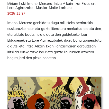
Miriam Luki, Imanol Mercero, Intza Alkain, Izar Elduaien,
Lore Agirrezabal. Musika: Maite Larburu
2025-11-27
Imanol Mercero gonbidatu dugu milurteko berriarekin
euskarazko haur eta gazte literatura merkatua aldatu den,
eta aldatu bada, nola aldatu den galdetzeko. Izar
Elduaienek eta Lore Agirrezabalek liburu bana gomendatu
digute, eta Intza Alkain Txan Fantasmaren gorputzean
iritsi da euskarazko haur eta gazte liburuaren azokara
begira jarri den pieza honetan.