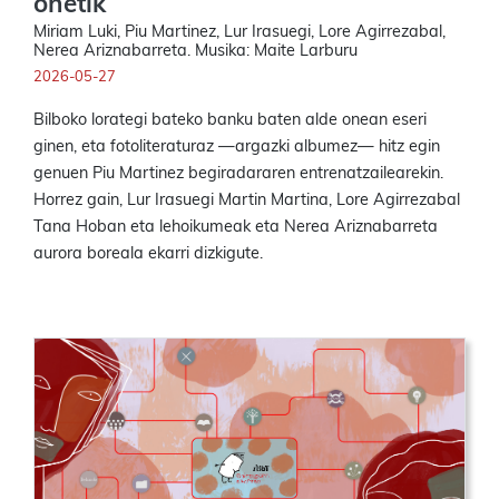
onetik
Miriam Luki, Piu Martinez, Lur Irasuegi, Lore Agirrezabal,
Nerea Ariznabarreta. Musika: Maite Larburu
2026-05-27
Bilboko lorategi bateko banku baten alde onean eseri
ginen, eta fotoliteraturaz —argazki albumez— hitz egin
genuen Piu Martinez begiradararen entrenatzailearekin.
Horrez gain, Lur Irasuegi Martin Martina, Lore Agirrezabal
Tana Hoban eta lehoikumeak eta Nerea Ariznabarreta
aurora boreala ekarri dizkigute.