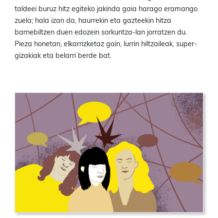
taldeei buruz hitz egiteko jakinda gaia harago eramango
zuela; hala izan da, haurrekin eta gazteekin hitza
barnebiltzen duen edozein sorkuntza-lan jorratzen du.
Pieza honetan, elkarrizketaz gain, lurrin hiltzaileak, super-
gizakiak eta belarri berde bat.