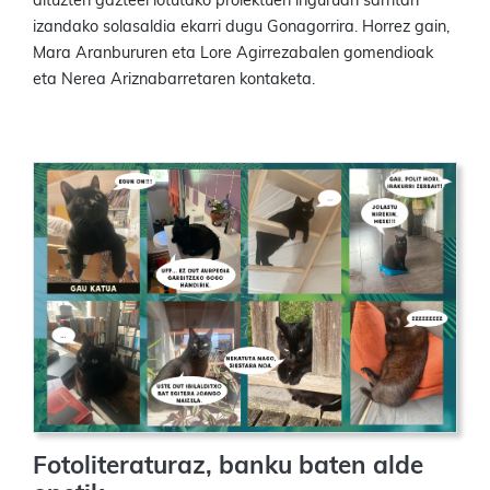
dituzten gazteei lotutako proiektuen inguruan sarritan
izandako solasaldia ekarri dugu Gonagorrira. Horrez gain,
Mara Aranbururen eta Lore Agirrezabalen gomendioak
eta Nerea Ariznabarretaren kontaketa.
Fotoliteraturaz, banku baten alde