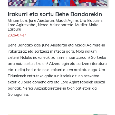
Irakurri eta sortu Behe Bandarekin
Miriam Luki, June Aiestaran, Maddi Agirre, Ura Elduaien,
Lore Agirrezabal, Nerea Ariznabarreta. Musika: Maite
Larburu
2026-07-14
Behe Bandako kide June Aiestaran eta Maddi Agirrerekin
irakurtzeaz eta sortzeaz mintzatu gara. Nola irakurri
zieten? Nolako irakurleak izan ziren haurtzaroan? Sortzeko
arra noiz sartu zitzaien? Atzera egin eta sortzen (literatura
eta irudia) hasi arte nola irakurri duten arakatu dugu. Ura
Elduaienek entzuteko gaitasun itzelak dituen neskatxa
ekarri du bere gomendiora eta Lore Agirrezabalek euskal
bandak. Nerea Ariznabarretarekin txori bat etorri da
Gonagorrira.