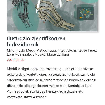
Ilustrazio zientifikoaren
bidezidorrak
Miriam Luki, Maddi Astigarraga, Intza Alkain, Itsaso Perez,
Lore Agirrezabal. Musika: Maite Larburu
2025-05-29
Maddi Astigarragak marraztea inguruari erreparatzeko
aukera dela kontatu digu. Ilustrazio zientifikoak ezin diola
errealitateari iskin egin, baina fikzioaren lanabesak erabili
ditzakeela dibulgazioaren mesedetan. Kontaketa Lore
Agirrezabalek eta Itsaso Perezek egin dituzte eta
kontaketa, Intza Alkainek.