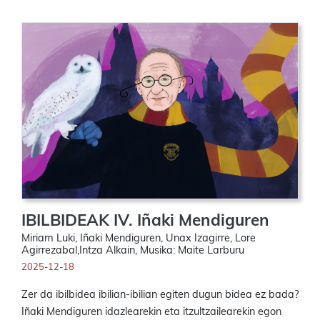
IBILBIDEAK IV. Iñaki Mendiguren
Miriam Luki, Iñaki Mendiguren, Unax Izagirre, Lore
Agirrezabal,Intza Alkain, Musika: Maite Larburu
2025-12-18
Zer da ibilbidea ibilian-ibilian egiten dugun bidea ez bada?
Iñaki Mendiguren idazlearekin eta itzultzailearekin egon