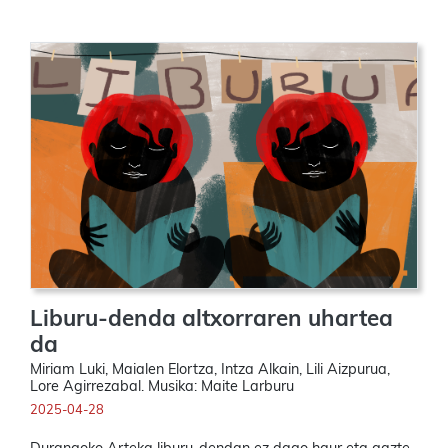
Liburu-denda altxorraren uhartea
da
Miriam Luki, Maialen Elortza, Intza Alkain, Lili Aizpurua,
Lore Agirrezabal. Musika: Maite Larburu
2025-04-28