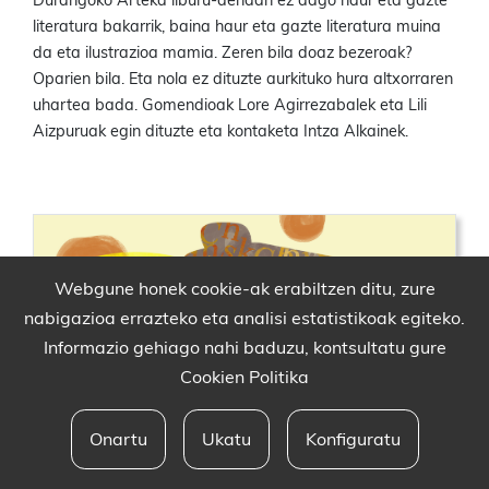
Durangoko Arteka liburu-dendan ez dago haur eta gazte
literatura bakarrik, baina haur eta gazte literatura muina
da eta ilustrazioa mamia. Zeren bila doaz bezeroak?
Oparien bila. Eta nola ez dituzte aurkituko hura altxorraren
uhartea bada. Gomendioak Lore Agirrezabalek eta Lili
Aizpuruak egin dituzte eta kontaketa Intza Alkainek.
Webgune honek cookie-ak erabiltzen ditu, zure
nabigazioa errazteko eta analisi estatistikoak egiteko.
Informazio gehiago nahi baduzu, kontsultatu gure
Cookien Politika
Onartu
Ukatu
Konfiguratu
Babesleak eta lege oharra