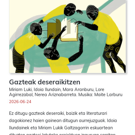
Gazteak deseraikitzen
Miriam Luki, Idoia Ilundain, Mara Aranburu, Lore
Agirrezabal, Nerea Ariznabarreta. Musika: Maite Larburu
2026-06-24
Ez ditugu gazteak deseraiki, baizik eta literaturari
dagokionez haien gainean ditugun aurrejuzguak. Idoia
Ilundainek eta Miriam Lukik Galtzagorrin eskuartean