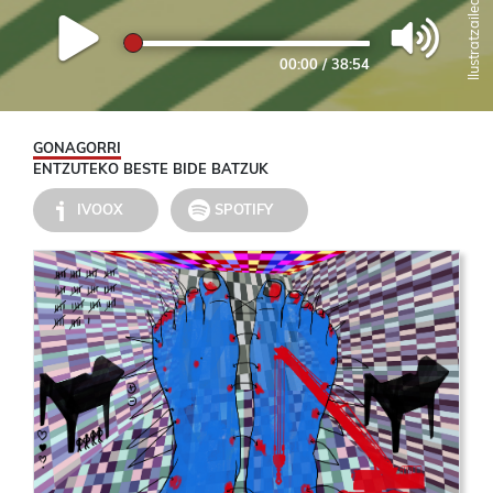
00:00
/
38:54
GONAGORRI
ENTZUTEKO BESTE BIDE BATZUK
IVOOX
SPOTIFY