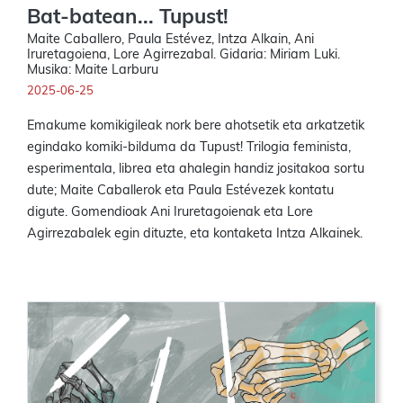
Bat-batean... Tupust!
Maite Caballero, Paula Estévez, Intza Alkain, Ani
Iruretagoiena, Lore Agirrezabal. Gidaria: Miriam Luki.
Musika: Maite Larburu
2025-06-25
Emakume komikigileak nork bere ahotsetik eta arkatzetik
egindako komiki-bilduma da Tupust! Trilogia feminista,
esperimentala, librea eta ahalegin handiz jositakoa sortu
dute; Maite Caballerok eta Paula Estévezek kontatu
digute. Gomendioak Ani Iruretagoienak eta Lore
Agirrezabalek egin dituzte, eta kontaketa Intza Alkainek.