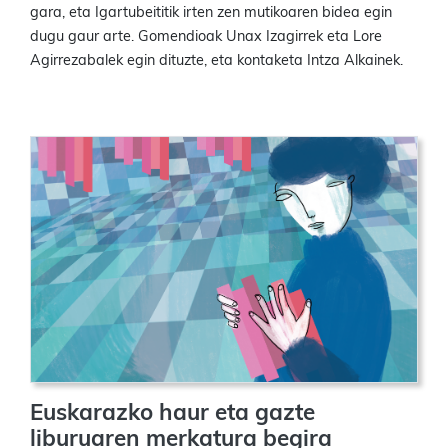
gara, eta Igartubeititik irten zen mutikoaren bidea egin
dugu gaur arte. Gomendioak Unax Izagirrek eta Lore
Agirrezabalek egin dituzte, eta kontaketa Intza Alkainek.
Euskarazko haur eta gazte
liburuaren merkatura begira