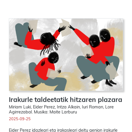
Irakurle taldeetatik hitzaren plazara
Miriam Luki, Eider Perez, Intza Alkain, Iuri Roman, Lore
Agirrezabal. Musika: Maite Larburu
2025-09-25
Eider Perez idazleari eta irakasleari deitu genion irakurle