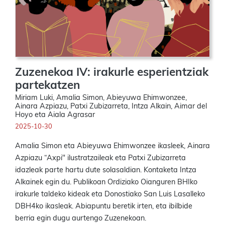
Zuzenekoa IV: irakurle esperientziak
partekatzen
Miriam Luki, Amalia Simon, Abieyuwa Ehimwonzee,
Ainara Azpiazu, Patxi Zubizarreta, Intza Alkain, Aimar del
Hoyo eta Aiala Agrasar
2025-10-30
Amalia Simon eta Abieyuwa Ehimwonzee ikasleek, Ainara
Azpiazu “Axpi" ilustratzaileak eta Patxi Zubizarreta
idazleak parte hartu dute solasaldian. Kontaketa Intza
Alkainek egin du. Publikoan Ordiziako Oianguren BHIko
irakurle taldeko kideak eta Donostiako San Luis Lasalleko
DBH4ko ikasleak. Abiapuntu beretik irten, eta ibilbide
berria egin dugu aurtengo Zuzenekoan.