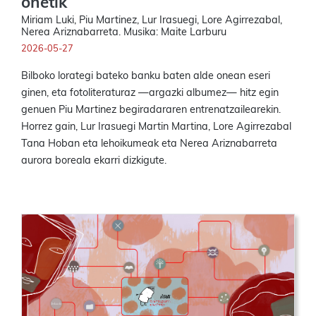
onetik
Miriam Luki, Piu Martinez, Lur Irasuegi, Lore Agirrezabal,
Nerea Ariznabarreta. Musika: Maite Larburu
2026-05-27
Bilboko lorategi bateko banku baten alde onean eseri
ginen, eta fotoliteraturaz —argazki albumez— hitz egin
genuen Piu Martinez begiradararen entrenatzailearekin.
Horrez gain, Lur Irasuegi Martin Martina, Lore Agirrezabal
Tana Hoban eta lehoikumeak eta Nerea Ariznabarreta
aurora boreala ekarri dizkigute.