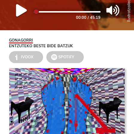
00:00
/
45:19
GONAGORRI
ENTZUTEKO BESTE BIDE BATZUK
IVOOX
SPOTIFY