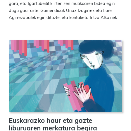
gara, eta Igartubeititik irten zen mutikoaren bidea egin
dugu gaur arte. Gomendioak Unax Izagirrek eta Lore
Agirrezabalek egin dituzte, eta kontaketa Intza Alkainek.
Euskarazko haur eta gazte
liburuaren merkatura begira