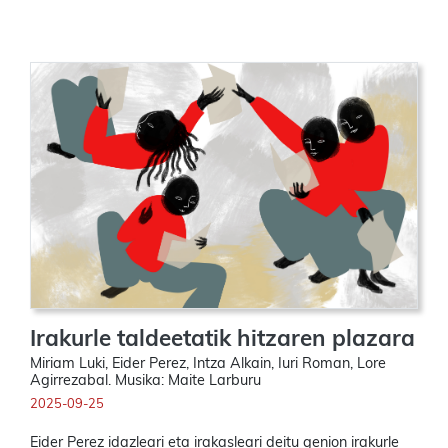
Irakurle taldeetatik hitzaren plazara
Miriam Luki, Eider Perez, Intza Alkain, Iuri Roman, Lore
Agirrezabal. Musika: Maite Larburu
2025-09-25
Eider Perez idazleari eta irakasleari deitu genion irakurle