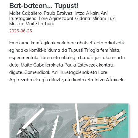
Bat-batean... Tupust!
Maite Caballero, Paula Estévez, Intza Alkain, Ani
Iruretagoiena, Lore Agirrezabal. Gidaria: Miriam Luki.
Musika: Maite Larburu
2025-06-25
Emakume komikigileak nork bere ahotsetik eta arkatzetik
egindako komiki-bilduma da Tupust! Trilogia feminista,
esperimentala, librea eta ahalegin handiz jositakoa sortu
dute; Maite Caballerok eta Paula Estévezek kontatu
digute. Gomendioak Ani Iruretagoienak eta Lore
Agirrezabalek egin dituzte, eta kontaketa Intza Alkainek.