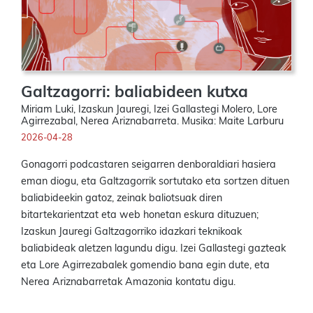
Galtzagorri: baliabideen kutxa
Miriam Luki, Izaskun Jauregi, Izei Gallastegi Molero, Lore
Agirrezabal, Nerea Ariznabarreta. Musika: Maite Larburu
2026-04-28
Gonagorri podcastaren seigarren denboraldiari hasiera
eman diogu, eta Galtzagorrik sortutako eta sortzen dituen
baliabideekin gatoz, zeinak baliotsuak diren
bitartekarientzat eta web honetan eskura dituzuen;
Izaskun Jauregi Galtzagorriko idazkari teknikoak
baliabideak aletzen lagundu digu. Izei Gallastegi gazteak
eta Lore Agirrezabalek gomendio bana egin dute, eta
Nerea Ariznabarretak Amazonia kontatu digu.