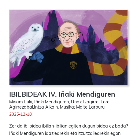
IBILBIDEAK IV. Iñaki Mendiguren
Miriam Luki, Iñaki Mendiguren, Unax Izagirre, Lore
Agirrezabal,Intza Alkain, Musika: Maite Larburu
2025-12-18
Zer da ibilbidea ibilian-ibilian egiten dugun bidea ez bada?
Iñaki Mendiguren idazlearekin eta itzultzailearekin egon