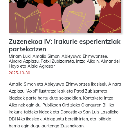
Zuzenekoa IV: irakurle esperientziak
partekatzen
Miriam Luki, Amalia Simon, Abieyuwa Ehimwonzee,
Ainara Azpiazu, Patxi Zubizarreta, Intza Alkain, Aimar del
Hoyo eta Aiala Agrasar
2025-10-30
Amalia Simon eta Abieyuwa Ehimwonzee ikasleek, Ainara
Azpiazu “Axpi" ilustratzaileak eta Patxi Zubizarreta
idazleak parte hartu dute solasaldian. Kontaketa Intza
Alkainek egin du. Publikoan Ordiziako Oianguren BHIko
irakurle taldeko kideak eta Donostiako San Luis Lasalleko
DBH4ko ikasleak. Abiapuntu beretik irten, eta ibilbide
berria egin dugu aurtengo Zuzenekoan.