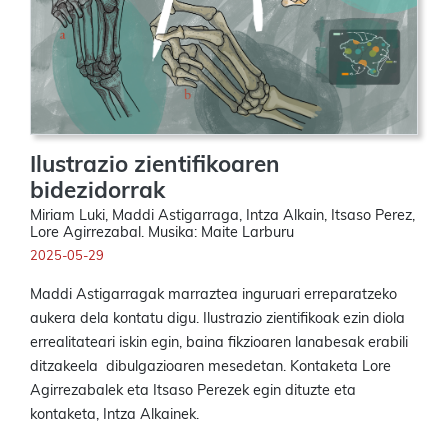
Ilustrazio zientifikoaren
bidezidorrak
Miriam Luki, Maddi Astigarraga, Intza Alkain, Itsaso Perez,
Lore Agirrezabal. Musika: Maite Larburu
2025-05-29
Maddi Astigarragak marraztea inguruari erreparatzeko
aukera dela kontatu digu. Ilustrazio zientifikoak ezin diola
errealitateari iskin egin, baina fikzioaren lanabesak erabili
ditzakeela dibulgazioaren mesedetan. Kontaketa Lore
Agirrezabalek eta Itsaso Perezek egin dituzte eta
kontaketa, Intza Alkainek.