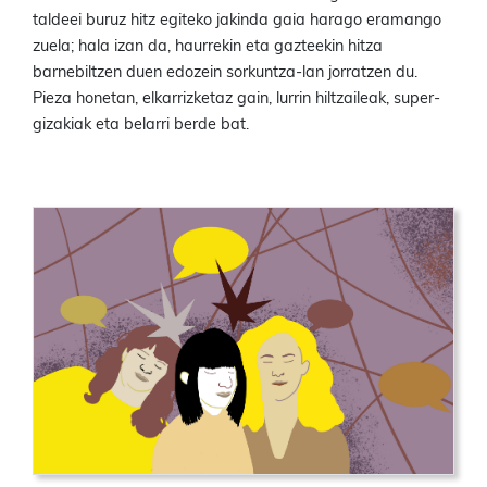
taldeei buruz hitz egiteko jakinda gaia harago eramango
zuela; hala izan da, haurrekin eta gazteekin hitza
barnebiltzen duen edozein sorkuntza-lan jorratzen du.
Pieza honetan, elkarrizketaz gain, lurrin hiltzaileak, super-
gizakiak eta belarri berde bat.