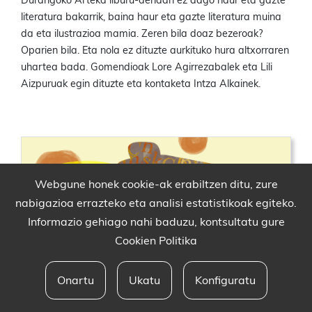
Durangoko Arteka liburu-dendan ez dago haur eta gazte
literatura bakarrik, baina haur eta gazte literatura muina
da eta ilustrazioa mamia. Zeren bila doaz bezeroak?
Oparien bila. Eta nola ez dituzte aurkituko hura altxorraren
uhartea bada. Gomendioak Lore Agirrezabalek eta Lili
Aizpuruak egin dituzte eta kontaketa Intza Alkainek.
Webgune honek cookie-ak erabiltzen ditu, zure
nabigazioa errazteko eta analisi estatistikoak egiteko.
Informazio gehiago nahi baduzu, kontsultatu gure
Cookien Politika
Onartu
Ukatu
Konfiguratu
Babesleak eta lege oharra