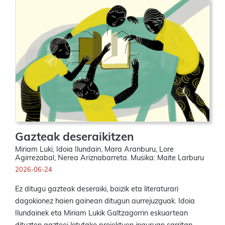
Gazteak deseraikitzen
Miriam Luki, Idoia Ilundain, Mara Aranburu, Lore
Agirrezabal, Nerea Ariznabarreta. Musika: Maite Larburu
2026-06-24
Ez ditugu gazteak deseraiki, baizik eta literaturari
dagokionez haien gainean ditugun aurrejuzguak. Idoia
Ilundainek eta Miriam Lukik Galtzagorrin eskuartean