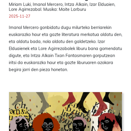
Miriam Luki, Imanol Mercero, Intza Alkain, Izar Elduaien,
Lore Agirrezabal. Musika: Maite Larburu
2025-11-27
Imanol Mercero gonbidatu dugu milurteko berriarekin
euskarazko haur eta gazte literatura merkatua aldatu den,
eta aldatu bada, nola aldatu den galdetzeko. Izar
Elduaienek eta Lore Agirrezabalek liburu bana gomendatu
digute, eta Intza Alkain Txan Fantasmaren gorputzean
iritsi da euskarazko haur eta gazte liburuaren azokara
begira jarri den pieza honetan.