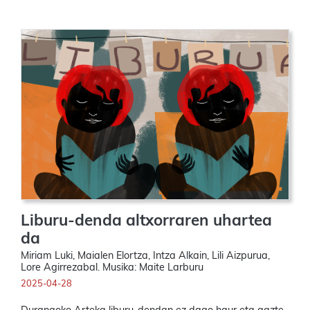
Liburu-denda altxorraren uhartea
da
Miriam Luki, Maialen Elortza, Intza Alkain, Lili Aizpurua,
Lore Agirrezabal. Musika: Maite Larburu
2025-04-28