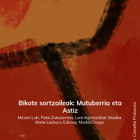
Bikote sortzaileak: Mutuberria eta
Ilustratzailea: Concetta Probanza
Astiz
Miriam Luki, Patxi Zubizarreta, Lore Agirrezabal. Musika:
Maite Larburu. Edizioa: Maddi Orcajo.