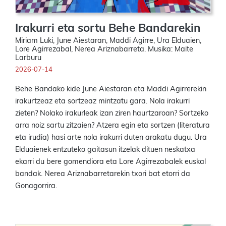
Irakurri eta sortu Behe Bandarekin
Miriam Luki, June Aiestaran, Maddi Agirre, Ura Elduaien,
Lore Agirrezabal, Nerea Ariznabarreta. Musika: Maite
Larburu
2026-07-14
Behe Bandako kide June Aiestaran eta Maddi Agirrerekin
irakurtzeaz eta sortzeaz mintzatu gara. Nola irakurri
zieten? Nolako irakurleak izan ziren haurtzaroan? Sortzeko
arra noiz sartu zitzaien? Atzera egin eta sortzen (literatura
eta irudia) hasi arte nola irakurri duten arakatu dugu. Ura
Elduaienek entzuteko gaitasun itzelak dituen neskatxa
ekarri du bere gomendiora eta Lore Agirrezabalek euskal
bandak. Nerea Ariznabarretarekin txori bat etorri da
Gonagorrira.