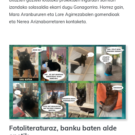
dituzten gazteei lotutako proiektuen inguruan sarritan
izandako solasaldia ekarri dugu Gonagorrira. Horrez gain,
Mara Aranbururen eta Lore Agirrezabalen gomendioak
eta Nerea Ariznabarretaren kontaketa.
Fotoliteraturaz, banku baten alde