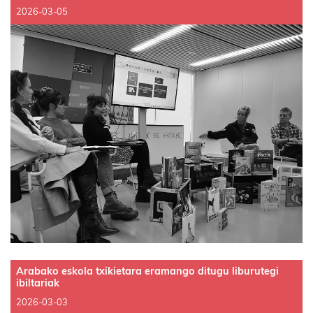
2026-03-05
Arabako eskola txikietara eramango ditugu liburutegi
ibiltariak
2026-03-03