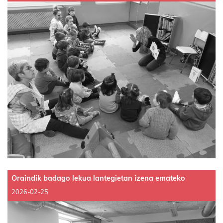
Oraindik badago lekua lantegietan izena emateko
2026-02-25