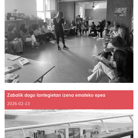
Zabalik dago lantegietan izena emateko epea
2026-02-13