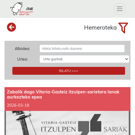
Hemeroteka
Albistea:
Urtea:
BILATU >>>
Zabalik dago Vitoria-Gasteiz itzulpen-sarietara lanak
aurkezteko epea
2026-03-18