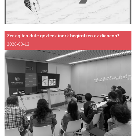
Zer egiten dute gazteek inork begiratzen ez dienean?
2026-03-12