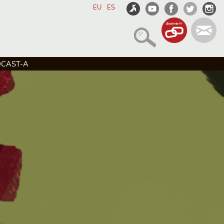
EU
ES
DCAST-A