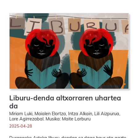
Liburu-denda altxorraren uhartea
da
Miriam Luki, Maialen Elortza, Intza Alkain, Lili Aizpurua,
Lore Agirrezabal. Musika: Maite Larburu
2025-04-28