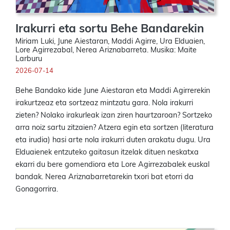
Irakurri eta sortu Behe Bandarekin
Miriam Luki, June Aiestaran, Maddi Agirre, Ura Elduaien,
Lore Agirrezabal, Nerea Ariznabarreta. Musika: Maite
Larburu
2026-07-14
Behe Bandako kide June Aiestaran eta Maddi Agirrerekin
irakurtzeaz eta sortzeaz mintzatu gara. Nola irakurri
zieten? Nolako irakurleak izan ziren haurtzaroan? Sortzeko
arra noiz sartu zitzaien? Atzera egin eta sortzen (literatura
eta irudia) hasi arte nola irakurri duten arakatu dugu. Ura
Elduaienek entzuteko gaitasun itzelak dituen neskatxa
ekarri du bere gomendiora eta Lore Agirrezabalek euskal
bandak. Nerea Ariznabarretarekin txori bat etorri da
Gonagorrira.