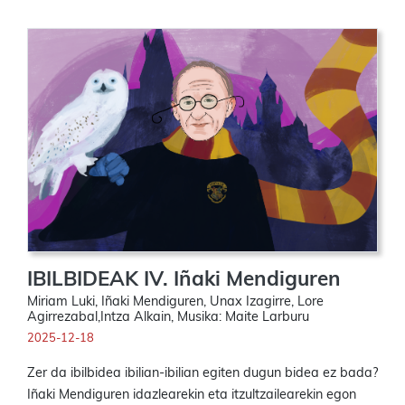
IBILBIDEAK IV. Iñaki Mendiguren
Miriam Luki, Iñaki Mendiguren, Unax Izagirre, Lore
Agirrezabal,Intza Alkain, Musika: Maite Larburu
2025-12-18
Zer da ibilbidea ibilian-ibilian egiten dugun bidea ez bada?
Iñaki Mendiguren idazlearekin eta itzultzailearekin egon