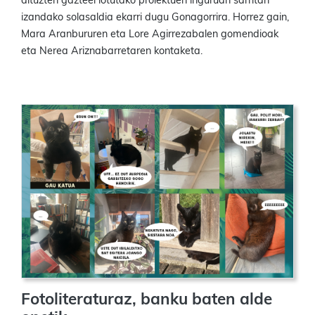
dituzten gazteei lotutako proiektuen inguruan sarritan
izandako solasaldia ekarri dugu Gonagorrira. Horrez gain,
Mara Aranbururen eta Lore Agirrezabalen gomendioak
eta Nerea Ariznabarretaren kontaketa.
Fotoliteraturaz, banku baten alde