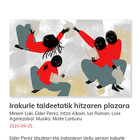
Irakurle taldeetatik hitzaren plazara
Miriam Luki, Eider Perez, Intza Alkain, Iuri Roman, Lore
Agirrezabal. Musika: Maite Larburu
2025-09-25
Eider Perez idazleari eta irakasleari deitu genion irakurle