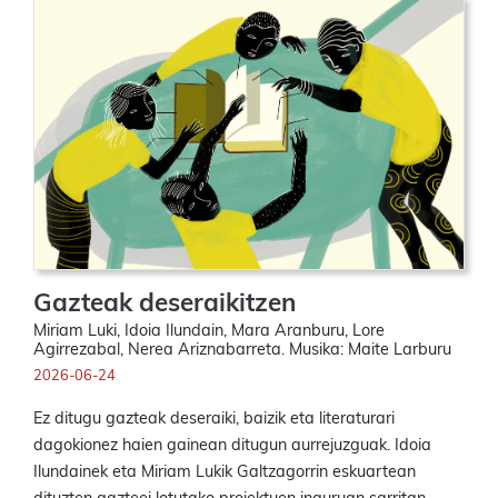
Gazteak deseraikitzen
Miriam Luki, Idoia Ilundain, Mara Aranburu, Lore
Agirrezabal, Nerea Ariznabarreta. Musika: Maite Larburu
2026-06-24
Ez ditugu gazteak deseraiki, baizik eta literaturari
dagokionez haien gainean ditugun aurrejuzguak. Idoia
Ilundainek eta Miriam Lukik Galtzagorrin eskuartean