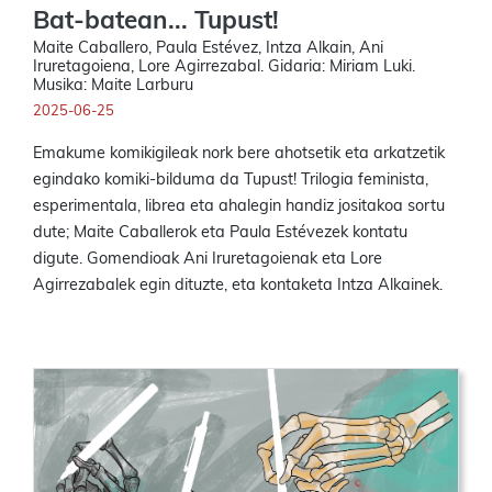
Bat-batean... Tupust!
Maite Caballero, Paula Estévez, Intza Alkain, Ani
Iruretagoiena, Lore Agirrezabal. Gidaria: Miriam Luki.
Musika: Maite Larburu
2025-06-25
Emakume komikigileak nork bere ahotsetik eta arkatzetik
egindako komiki-bilduma da Tupust! Trilogia feminista,
esperimentala, librea eta ahalegin handiz jositakoa sortu
dute; Maite Caballerok eta Paula Estévezek kontatu
digute. Gomendioak Ani Iruretagoienak eta Lore
Agirrezabalek egin dituzte, eta kontaketa Intza Alkainek.