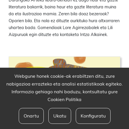
Durangoko Arteka liburu-dendan ez dago haur eta gazte
literatura bakarrik, baina haur eta gazte literatura muina
da eta ilustrazioa mamia. Zeren bila doaz bezeroak?
Oparien bila. Eta nola ez dituzte aurkituko hura altxorraren
uhartea bada. Gomendioak Lore Agirrezabalek eta Lili
Aizpuruak egin dituzte eta kontaketa Intza Alkainek.
Webgune honek cookie-ak erabiltzen ditu, zure
nabigazioa errazteko eta analisi estatistikoak egiteko.
Informazio gehiago nahi baduzu, kontsultatu gure
Cookien Politika
Onartu
Ukatu
Konfiguratu
Babesleak eta lege oharra