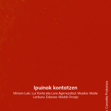
Ilustratzailea: Concetta Probanza
Ipuinak kontatzen
Miriam Luki, Lur Korta eta Lore Agirrezabal. Musika: Maite
Larburu. Edizioa: Maddi Orcajo