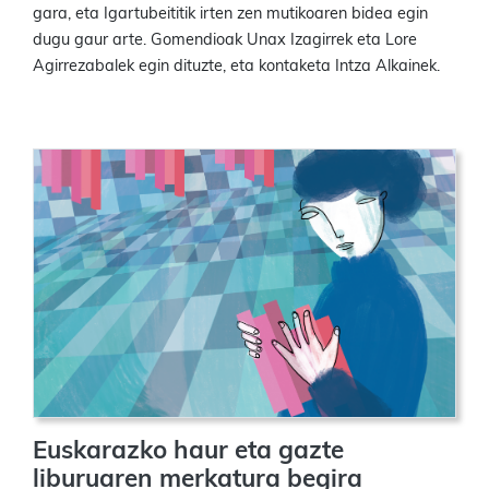
gara, eta Igartubeititik irten zen mutikoaren bidea egin
dugu gaur arte. Gomendioak Unax Izagirrek eta Lore
Agirrezabalek egin dituzte, eta kontaketa Intza Alkainek.
Euskarazko haur eta gazte
liburuaren merkatura begira