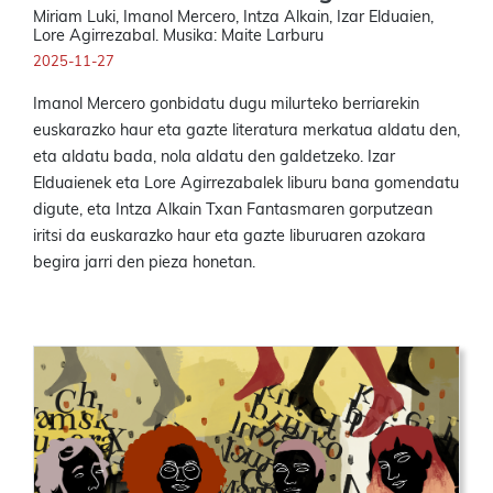
Miriam Luki, Imanol Mercero, Intza Alkain, Izar Elduaien,
Lore Agirrezabal. Musika: Maite Larburu
2025-11-27
Imanol Mercero gonbidatu dugu milurteko berriarekin
euskarazko haur eta gazte literatura merkatua aldatu den,
eta aldatu bada, nola aldatu den galdetzeko. Izar
Elduaienek eta Lore Agirrezabalek liburu bana gomendatu
digute, eta Intza Alkain Txan Fantasmaren gorputzean
iritsi da euskarazko haur eta gazte liburuaren azokara
begira jarri den pieza honetan.