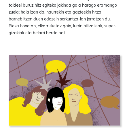
taldeei buruz hitz egiteko jakinda gaia harago eramango
zuela; hala izan da, haurrekin eta gazteekin hitza
barnebiltzen duen edozein sorkuntza-lan jorratzen du.
Pieza honetan, elkarrizketaz gain, lurrin hiltzaileak, super-
gizakiak eta belarri berde bat.