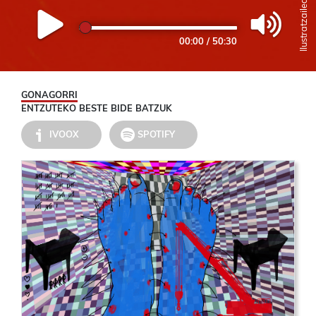
00:00
/
50:30
GONAGORRI
ENTZUTEKO BESTE BIDE BATZUK
IVOOX
SPOTIFY