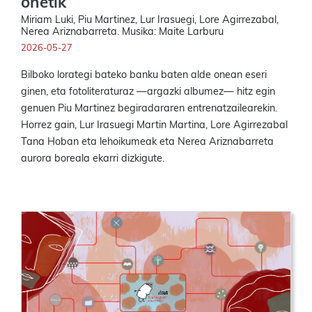
onetik
Miriam Luki, Piu Martinez, Lur Irasuegi, Lore Agirrezabal,
Nerea Ariznabarreta. Musika: Maite Larburu
2026-05-27
Bilboko lorategi bateko banku baten alde onean eseri
ginen, eta fotoliteraturaz —argazki albumez— hitz egin
genuen Piu Martinez begiradararen entrenatzailearekin.
Horrez gain, Lur Irasuegi Martin Martina, Lore Agirrezabal
Tana Hoban eta lehoikumeak eta Nerea Ariznabarreta
aurora boreala ekarri dizkigute.