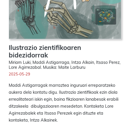
Ilustrazio zientifikoaren
bidezidorrak
Miriam Luki, Maddi Astigarraga, Intza Alkain, Itsaso Perez,
Lore Agirrezabal. Musika: Maite Larburu
2025-05-29
Maddi Astigarragak marraztea inguruari erreparatzeko
aukera dela kontatu digu. Ilustrazio zientifikoak ezin diola
errealitateari iskin egin, baina fikzioaren lanabesak erabili
ditzakeela dibulgazioaren mesedetan. Kontaketa Lore
Agirrezabalek eta Itsaso Perezek egin dituzte eta
kontaketa, Intza Alkainek.