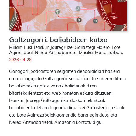
Galtzagorri: baliabideen kutxa
Miriam Luki, Izaskun Jauregi, Izei Gallastegi Molero, Lore
Agirrezabal, Nerea Ariznabarreta. Musika: Maite Larburu
2026-04-28
Gonagorri podcastaren seigarren denboraldiari hasiera
eman diogu, eta Galtzagorrik sortutako eta sortzen dituen
baliabideekin gatoz, zeinak baliotsuak diren
bitartekarientzat eta web honetan eskura dituzuen;
Izaskun Jauregi Galtzagorriko idazkari teknikoak
baliabideak aletzen lagundu digu. Izei Gallastegi gazteak
eta Lore Agirrezabalek gomendio bana egin dute, eta
Nerea Ariznabarretak Amazonia kontatu digu.