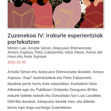
Zuzenekoa IV: irakurle esperientziak
partekatzen
Miriam Luki, Amalia Simon, Abieyuwa Ehimwonzee,
Ainara Azpiazu, Patxi Zubizarreta, Intza Alkain, Aimar del
Hoyo eta Aiala Agrasar
2025-10-30
Amalia Simon eta Abieyuwa Ehimwonzee ikasleek, Ainara
Azpiazu “Axpi" ilustratzaileak eta Patxi Zubizarreta
idazleak parte hartu dute solasaldian. Kontaketa Intza
Alkainek egin du. Publikoan Ordiziako Oianguren BHIko
irakurle taldeko kideak eta Donostiako San Luis Lasalleko
DBH4ko ikasleak. Abiapuntu beretik irten, eta ibilbide
berria egin dugu aurtengo Zuzenekoan.