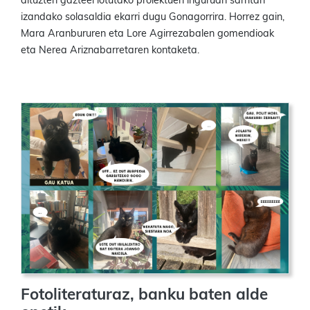
dituzten gazteei lotutako proiektuen inguruan sarritan
izandako solasaldia ekarri dugu Gonagorrira. Horrez gain,
Mara Aranbururen eta Lore Agirrezabalen gomendioak
eta Nerea Ariznabarretaren kontaketa.
Fotoliteraturaz, banku baten alde