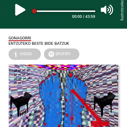
00:00
/
43:59
GONAGORRI
ENTZUTEKO BESTE BIDE BATZUK
IVOOX
SPOTIFY