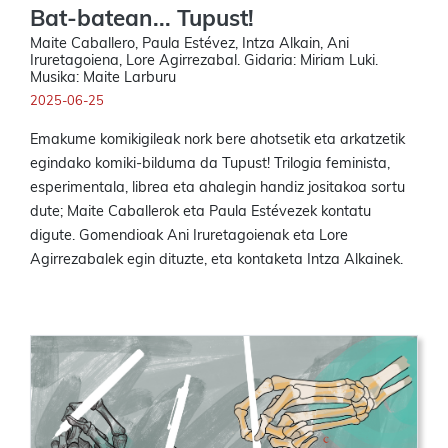
Bat-batean... Tupust!
Maite Caballero, Paula Estévez, Intza Alkain, Ani
Iruretagoiena, Lore Agirrezabal. Gidaria: Miriam Luki.
Musika: Maite Larburu
2025-06-25
Emakume komikigileak nork bere ahotsetik eta arkatzetik
egindako komiki-bilduma da Tupust! Trilogia feminista,
esperimentala, librea eta ahalegin handiz jositakoa sortu
dute; Maite Caballerok eta Paula Estévezek kontatu
digute. Gomendioak Ani Iruretagoienak eta Lore
Agirrezabalek egin dituzte, eta kontaketa Intza Alkainek.