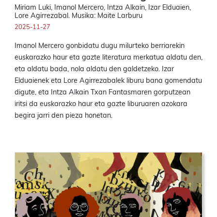
Miriam Luki, Imanol Mercero, Intza Alkain, Izar Elduaien,
Lore Agirrezabal. Musika: Maite Larburu
2025-11-27
Imanol Mercero gonbidatu dugu milurteko berriarekin
euskarazko haur eta gazte literatura merkatua aldatu den,
eta aldatu bada, nola aldatu den galdetzeko. Izar
Elduaienek eta Lore Agirrezabalek liburu bana gomendatu
digute, eta Intza Alkain Txan Fantasmaren gorputzean
iritsi da euskarazko haur eta gazte liburuaren azokara
begira jarri den pieza honetan.