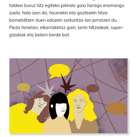
taldeei buruz hitz egiteko jakinda gaia harago eramango
zuela; hala izan da, haurrekin eta gazteekin hitza
barnebiltzen duen edozein sorkuntza-lan jorratzen du.
Pieza honetan, elkarrizketaz gain, lurrin hiltzaileak, super-
gizakiak eta belarri berde bat.