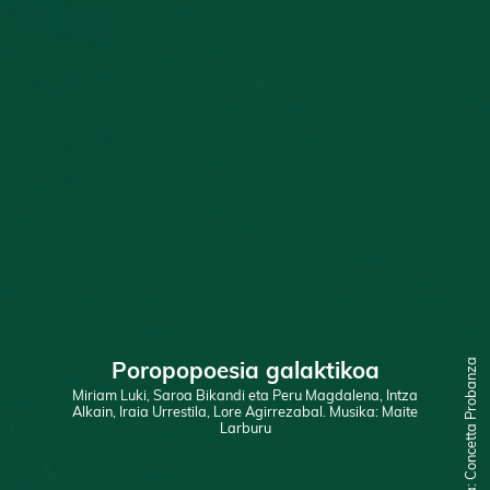
Poropopoesia galaktikoa
Ilustratzailea: Concetta Probanza
Miriam Luki, Saroa Bikandi eta Peru Magdalena, Intza
Alkain, Iraia Urrestila, Lore Agirrezabal. Musika: Maite
Larburu