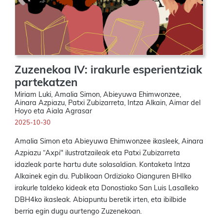
Zuzenekoa IV: irakurle esperientziak
partekatzen
Miriam Luki, Amalia Simon, Abieyuwa Ehimwonzee,
Ainara Azpiazu, Patxi Zubizarreta, Intza Alkain, Aimar del
Hoyo eta Aiala Agrasar
2025-10-30
Amalia Simon eta Abieyuwa Ehimwonzee ikasleek, Ainara
Azpiazu “Axpi" ilustratzaileak eta Patxi Zubizarreta
idazleak parte hartu dute solasaldian. Kontaketa Intza
Alkainek egin du. Publikoan Ordiziako Oianguren BHIko
irakurle taldeko kideak eta Donostiako San Luis Lasalleko
DBH4ko ikasleak. Abiapuntu beretik irten, eta ibilbide
berria egin dugu aurtengo Zuzenekoan.