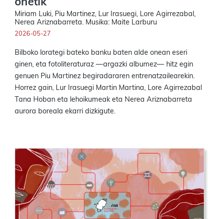
onetik
Miriam Luki, Piu Martinez, Lur Irasuegi, Lore Agirrezabal,
Nerea Ariznabarreta. Musika: Maite Larburu
2026-05-27
Bilboko lorategi bateko banku baten alde onean eseri
ginen, eta fotoliteraturaz —argazki albumez— hitz egin
genuen Piu Martinez begiradararen entrenatzailearekin.
Horrez gain, Lur Irasuegi Martin Martina, Lore Agirrezabal
Tana Hoban eta lehoikumeak eta Nerea Ariznabarreta
aurora boreala ekarri dizkigute.