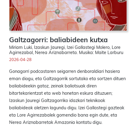
Galtzagorri: baliabideen kutxa
Miriam Luki, Izaskun Jauregi, Izei Gallastegi Molero, Lore
Agirrezabal, Nerea Ariznabarreta. Musika: Maite Larburu
2026-04-28
Gonagorri podcastaren seigarren denboraldiari hasiera
eman diogu, eta Galtzagorrik sortutako eta sortzen dituen
baliabideekin gatoz, zeinak baliotsuak diren
bitartekarientzat eta web honetan eskura dituzuen;
Izaskun Jauregi Galtzagorriko idazkari teknikoak
baliabideak aletzen lagundu digu. Izei Gallastegi gazteak
eta Lore Agirrezabalek gomendio bana egin dute, eta
Nerea Ariznabarretak Amazonia kontatu digu.