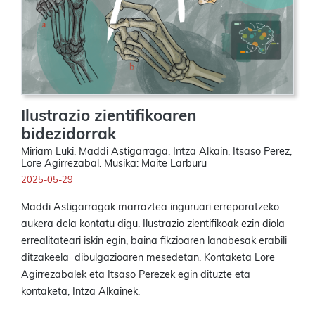
Ilustrazio zientifikoaren
bidezidorrak
Miriam Luki, Maddi Astigarraga, Intza Alkain, Itsaso Perez,
Lore Agirrezabal. Musika: Maite Larburu
2025-05-29
Maddi Astigarragak marraztea inguruari erreparatzeko
aukera dela kontatu digu. Ilustrazio zientifikoak ezin diola
errealitateari iskin egin, baina fikzioaren lanabesak erabili
ditzakeela dibulgazioaren mesedetan. Kontaketa Lore
Agirrezabalek eta Itsaso Perezek egin dituzte eta
kontaketa, Intza Alkainek.