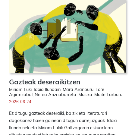
Gazteak deseraikitzen
Miriam Luki, Idoia Ilundain, Mara Aranburu, Lore
Agirrezabal, Nerea Ariznabarreta. Musika: Maite Larburu
2026-06-24
Ez ditugu gazteak deseraiki, baizik eta literaturari
dagokionez haien gainean ditugun aurrejuzguak. Idoia
Ilundainek eta Miriam Lukik Galtzagorrin eskuartean