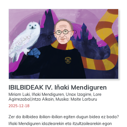
IBILBIDEAK IV. Iñaki Mendiguren
Miriam Luki, Iñaki Mendiguren, Unax Izagirre, Lore
Agirrezabal,Intza Alkain, Musika: Maite Larburu
2025-12-18
Zer da ibilbidea ibilian-ibilian egiten dugun bidea ez bada?
Iñaki Mendiguren idazlearekin eta itzultzailearekin egon