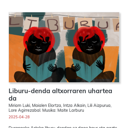
Liburu-denda altxorraren uhartea
da
Miriam Luki, Maialen Elortza, Intza Alkain, Lili Aizpurua,
Lore Agirrezabal. Musika: Maite Larburu
2025-04-28