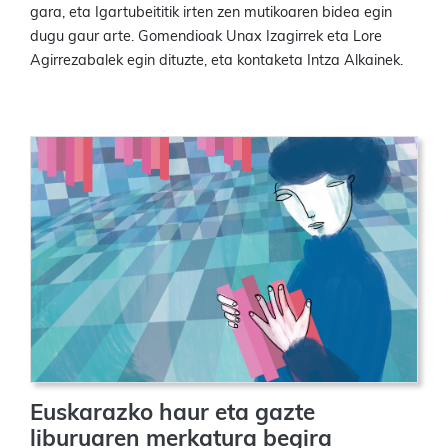
gara, eta Igartubeititik irten zen mutikoaren bidea egin
dugu gaur arte. Gomendioak Unax Izagirrek eta Lore
Agirrezabalek egin dituzte, eta kontaketa Intza Alkainek.
Euskarazko haur eta gazte
liburuaren merkatura begira