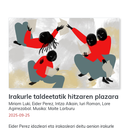
Irakurle taldeetatik hitzaren plazara
Miriam Luki, Eider Perez, Intza Alkain, Iuri Roman, Lore
Agirrezabal. Musika: Maite Larburu
2025-09-25
Eider Perez idazleari eta irakasleari deitu genion irakurle