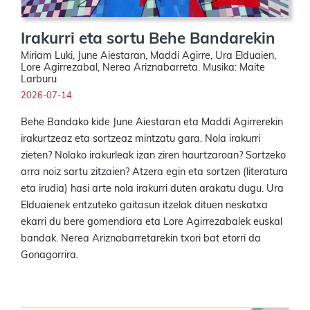
Irakurri eta sortu Behe Bandarekin
Miriam Luki, June Aiestaran, Maddi Agirre, Ura Elduaien,
Lore Agirrezabal, Nerea Ariznabarreta. Musika: Maite
Larburu
2026-07-14
Behe Bandako kide June Aiestaran eta Maddi Agirrerekin
irakurtzeaz eta sortzeaz mintzatu gara. Nola irakurri
zieten? Nolako irakurleak izan ziren haurtzaroan? Sortzeko
arra noiz sartu zitzaien? Atzera egin eta sortzen (literatura
eta irudia) hasi arte nola irakurri duten arakatu dugu. Ura
Elduaienek entzuteko gaitasun itzelak dituen neskatxa
ekarri du bere gomendiora eta Lore Agirrezabalek euskal
bandak. Nerea Ariznabarretarekin txori bat etorri da
Gonagorrira.