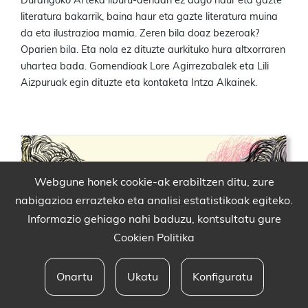
Durangoko Arteka liburu-dendan ez dago haur eta gazte
literatura bakarrik, baina haur eta gazte literatura muina
da eta ilustrazioa mamia. Zeren bila doaz bezeroak?
Oparien bila. Eta nola ez dituzte aurkituko hura altxorraren
uhartea bada. Gomendioak Lore Agirrezabalek eta Lili
Aizpuruak egin dituzte eta kontaketa Intza Alkainek.
Webgune honek cookie-ak erabiltzen ditu, zure
nabigazioa errazteko eta analisi estatistikoak egiteko.
Informazio gehiago nahi baduzu, kontsultatu gure
Cookien Politika
Onartu
Ukatu
Konfiguratu
Babesleak eta lege oharra