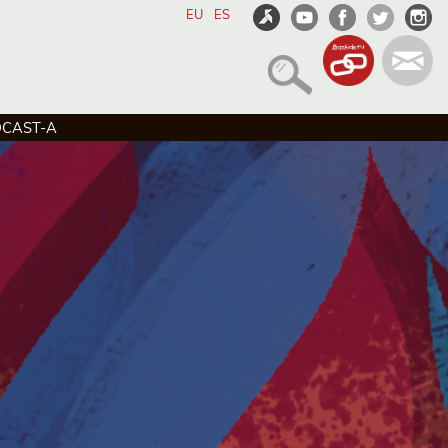
EU
ES
DCAST-A