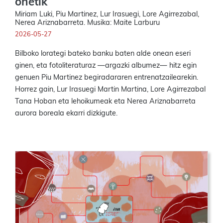
onetik
Miriam Luki, Piu Martinez, Lur Irasuegi, Lore Agirrezabal,
Nerea Ariznabarreta. Musika: Maite Larburu
2026-05-27
Bilboko lorategi bateko banku baten alde onean eseri
ginen, eta fotoliteraturaz —argazki albumez— hitz egin
genuen Piu Martinez begiradararen entrenatzailearekin.
Horrez gain, Lur Irasuegi Martin Martina, Lore Agirrezabal
Tana Hoban eta lehoikumeak eta Nerea Ariznabarreta
aurora boreala ekarri dizkigute.