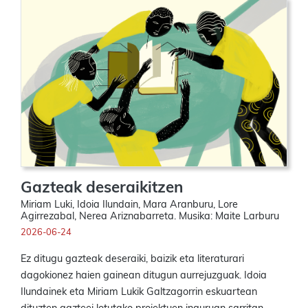
Gazteak deseraikitzen
Miriam Luki, Idoia Ilundain, Mara Aranburu, Lore
Agirrezabal, Nerea Ariznabarreta. Musika: Maite Larburu
2026-06-24
Ez ditugu gazteak deseraiki, baizik eta literaturari
dagokionez haien gainean ditugun aurrejuzguak. Idoia
Ilundainek eta Miriam Lukik Galtzagorrin eskuartean