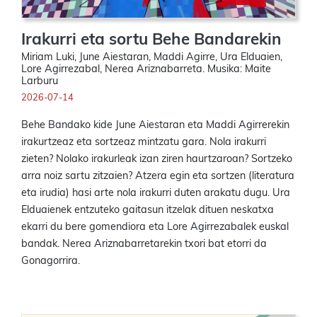
Irakurri eta sortu Behe Bandarekin
Miriam Luki, June Aiestaran, Maddi Agirre, Ura Elduaien,
Lore Agirrezabal, Nerea Ariznabarreta. Musika: Maite
Larburu
2026-07-14
Behe Bandako kide June Aiestaran eta Maddi Agirrerekin
irakurtzeaz eta sortzeaz mintzatu gara. Nola irakurri
zieten? Nolako irakurleak izan ziren haurtzaroan? Sortzeko
arra noiz sartu zitzaien? Atzera egin eta sortzen (literatura
eta irudia) hasi arte nola irakurri duten arakatu dugu. Ura
Elduaienek entzuteko gaitasun itzelak dituen neskatxa
ekarri du bere gomendiora eta Lore Agirrezabalek euskal
bandak. Nerea Ariznabarretarekin txori bat etorri da
Gonagorrira.