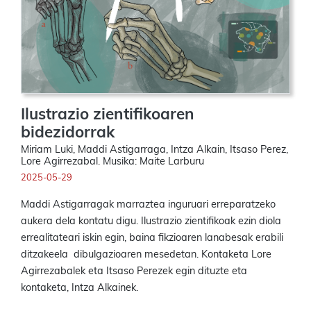
Ilustrazio zientifikoaren
bidezidorrak
Miriam Luki, Maddi Astigarraga, Intza Alkain, Itsaso Perez,
Lore Agirrezabal. Musika: Maite Larburu
2025-05-29
Maddi Astigarragak marraztea inguruari erreparatzeko
aukera dela kontatu digu. Ilustrazio zientifikoak ezin diola
errealitateari iskin egin, baina fikzioaren lanabesak erabili
ditzakeela dibulgazioaren mesedetan. Kontaketa Lore
Agirrezabalek eta Itsaso Perezek egin dituzte eta
kontaketa, Intza Alkainek.