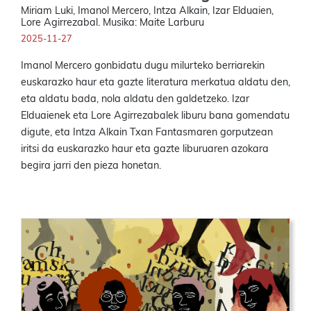
Miriam Luki, Imanol Mercero, Intza Alkain, Izar Elduaien,
Lore Agirrezabal. Musika: Maite Larburu
2025-11-27
Imanol Mercero gonbidatu dugu milurteko berriarekin
euskarazko haur eta gazte literatura merkatua aldatu den,
eta aldatu bada, nola aldatu den galdetzeko. Izar
Elduaienek eta Lore Agirrezabalek liburu bana gomendatu
digute, eta Intza Alkain Txan Fantasmaren gorputzean
iritsi da euskarazko haur eta gazte liburuaren azokara
begira jarri den pieza honetan.