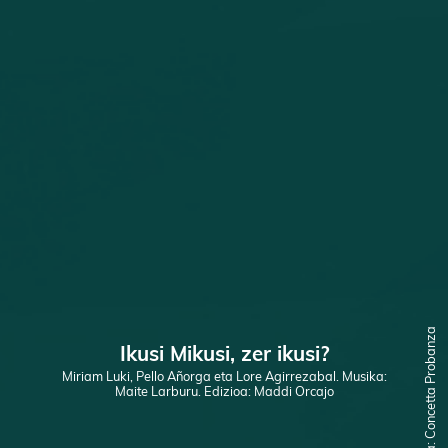
Ilustratzailea: Concetta Probanza
Ikusi Mikusi, zer ikusi?
Miriam Luki, Pello Añorga eta Lore Agirrezabal. Musika:
Maite Larburu. Edizioa: Maddi Orcajo