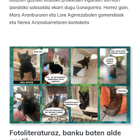
dituzten gazteei lotutako proiektuen inguruan sarritan
izandako solasaldia ekarri dugu Gonagorrira. Horrez gain,
Mara Aranbururen eta Lore Agirrezabalen gomendioak
eta Nerea Ariznabarretaren kontaketa.
Fotoliteraturaz, banku baten alde