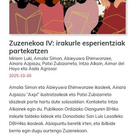
Zuzenekoa IV: irakurle esperientziak
partekatzen
Miriam Luki, Amalia Simon, Abieyuwa Ehimwonzee,
Ainara Azpiazu, Patxi Zubizarreta, Intza Alkain, Aimar del
Hoyo eta Aiala Agrasar
2025-10-30
Amalia Simon eta Abieyuwa Ehimwonzee ikasleek, Ainara
Azpiazu “Axpi" ilustratzaileak eta Patxi Zubizarreta
idazleak parte hartu dute solasaldian. Kontaketa Intza
Alkainek egin du. Publikoan Ordiziako Oianguren BHIko
irakurle taldeko kideak eta Donostiako San Luis Lasalleko
DBH4ko ikasleak. Abiapuntu beretik irten, eta ibilbide
berria egin dugu aurtengo Zuzenekoan.