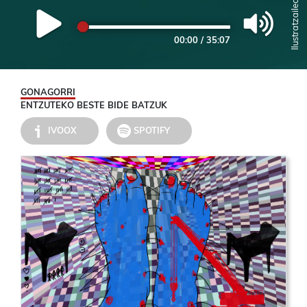
00:00
/
35:07
GONAGORRI
ENTZUTEKO BESTE BIDE BATZUK
IVOOX
SPOTIFY