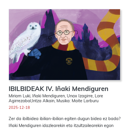
IBILBIDEAK IV. Iñaki Mendiguren
Miriam Luki, Iñaki Mendiguren, Unax Izagirre, Lore
Agirrezabal,Intza Alkain, Musika: Maite Larburu
2025-12-18
Zer da ibilbidea ibilian-ibilian egiten dugun bidea ez bada?
Iñaki Mendiguren idazlearekin eta itzultzailearekin egon