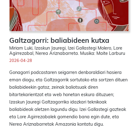
Galtzagorri: baliabideen kutxa
Miriam Luki, Izaskun Jauregi, Izei Gallastegi Molero, Lore
Agirrezabal, Nerea Ariznabarreta. Musika: Maite Larburu
2026-04-28
Gonagorri podcastaren seigarren denboraldiari hasiera
eman diogu, eta Galtzagorrik sortutako eta sortzen dituen
baliabideekin gatoz, zeinak baliotsuak diren
bitartekarientzat eta web honetan eskura dituzuen;
Izaskun Jauregi Galtzagorriko idazkari teknikoak
baliabideak aletzen lagundu digu. Izei Gallastegi gazteak
eta Lore Agirrezabalek gomendio bana egin dute, eta
Nerea Ariznabarretak Amazonia kontatu digu.