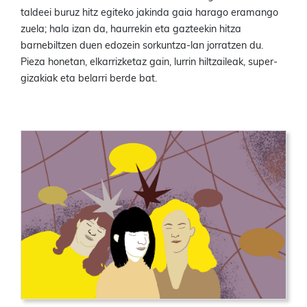
taldeei buruz hitz egiteko jakinda gaia harago eramango
zuela; hala izan da, haurrekin eta gazteekin hitza
barnebiltzen duen edozein sorkuntza-lan jorratzen du.
Pieza honetan, elkarrizketaz gain, lurrin hiltzaileak, super-
gizakiak eta belarri berde bat.