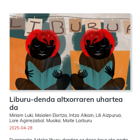
Liburu-denda altxorraren uhartea
da
Miriam Luki, Maialen Elortza, Intza Alkain, Lili Aizpurua,
Lore Agirrezabal. Musika: Maite Larburu
2025-04-28