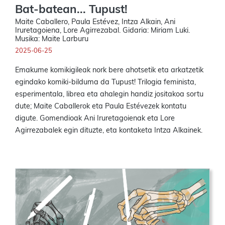
Bat-batean... Tupust!
Maite Caballero, Paula Estévez, Intza Alkain, Ani
Iruretagoiena, Lore Agirrezabal. Gidaria: Miriam Luki.
Musika: Maite Larburu
2025-06-25
Emakume komikigileak nork bere ahotsetik eta arkatzetik
egindako komiki-bilduma da Tupust! Trilogia feminista,
esperimentala, librea eta ahalegin handiz jositakoa sortu
dute; Maite Caballerok eta Paula Estévezek kontatu
digute. Gomendioak Ani Iruretagoienak eta Lore
Agirrezabalek egin dituzte, eta kontaketa Intza Alkainek.