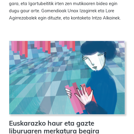
gara, eta Igartubeititik irten zen mutikoaren bidea egin
dugu gaur arte. Gomendioak Unax Izagirrek eta Lore
Agirrezabalek egin dituzte, eta kontaketa Intza Alkainek.
Euskarazko haur eta gazte
liburuaren merkatura begira