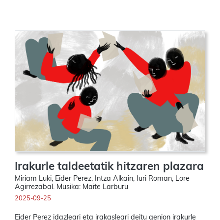
Irakurle taldeetatik hitzaren plazara
Miriam Luki, Eider Perez, Intza Alkain, Iuri Roman, Lore
Agirrezabal. Musika: Maite Larburu
2025-09-25
Eider Perez idazleari eta irakasleari deitu genion irakurle