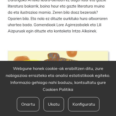
Durangoko Arteka liburu-dendan ez dago haur eta gazte
literatura bakarrik, baina haur eta gazte literatura muina
da eta ilustrazioa mamia. Zeren bila doaz bezeroak?
Oparien bila. Eta nola ez dituzte aurkituko hura altxorraren
uhartea bada. Gomendioak Lore Agirrezabalek eta Lili
Aizpuruak egin dituzte eta kontaketa Intza Alkainek.
Webgune honek cookie-ak erabiltzen ditu, zure
nabigazioa errazteko eta analisi estatistikoak egiteko.
Informazio gehiago nahi baduzu, kontsultatu gure
Cookien Politika
Onartu
Ukatu
Konfiguratu
Babesleak eta lege oharra