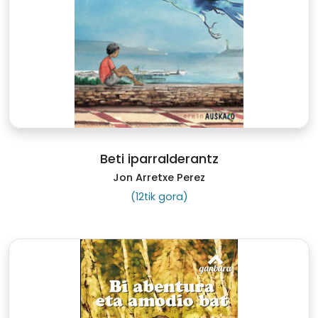
Beti iparralderantz
Jon Arretxe Perez
(12tik gora)