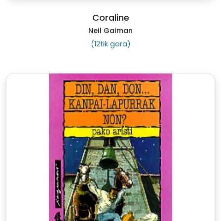
Coraline
Neil Gaiman
(12tik gora)