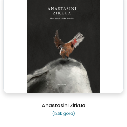
Anastasini Zirkua
(12tik gora)