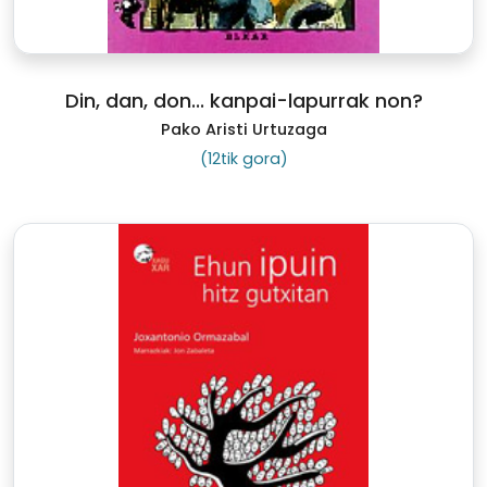
Din, dan, don... kanpai-lapurrak non?
Pako Aristi Urtuzaga
(12tik gora)