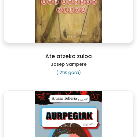
Ate atzeko zuloa
Josep Sampere
(12tik gora)