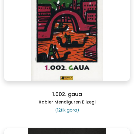
1.002. gaua
Xabier Mendiguren Elizegi
(12tik gora)