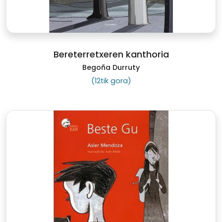
Bereterretxeren kanthoria
Begoña Durruty
(12tik gora)