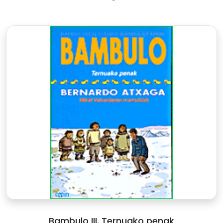
Bambulo III. Ternuako penak