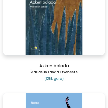
Azken balada
Mariasun Landa Etxebeste
(12tik gora)