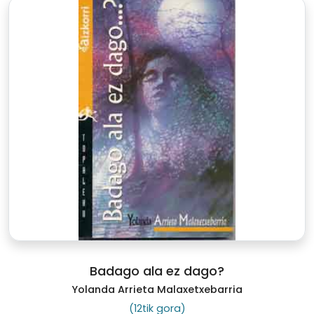
Badago ala ez dago?
Yolanda Arrieta Malaxetxebarria
(12tik gora)