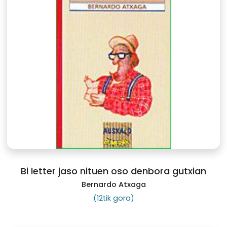
Bi letter jaso nituen oso denbora gutxian
Bernardo Atxaga
(12tik gora)