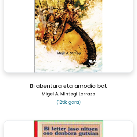
Bi abentura eta amodio bat
Migel A. Mintegi Larraza
(12tik gora)