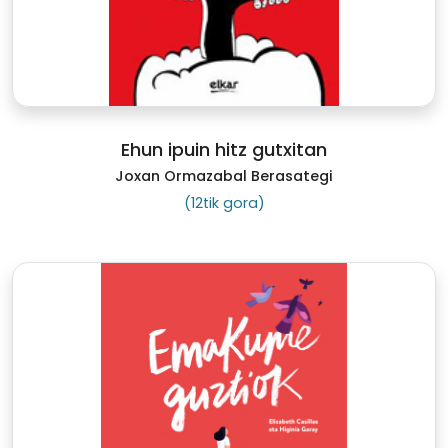
Ehun ipuin hitz gutxitan
Joxan Ormazabal Berasategi
(12tik gora)