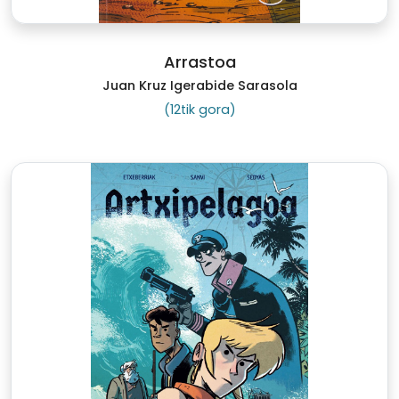
Arrastoa
Juan Kruz Igerabide Sarasola
(12tik gora)