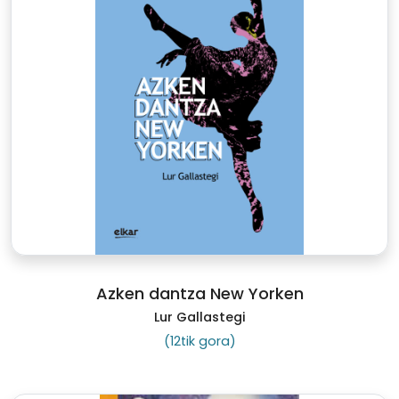
Azken dantza New Yorken
Lur Gallastegi
(12tik gora)