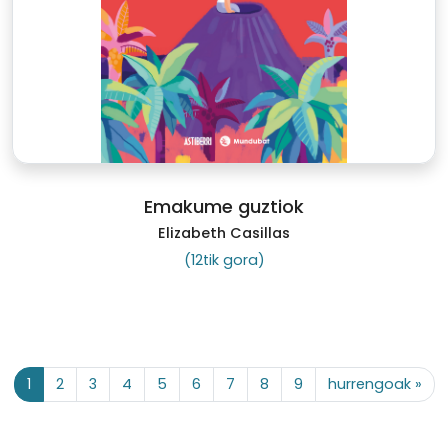
Emakume guztiok
Elizabeth Casillas
(12tik gora)
1
2
3
4
5
6
7
8
9
hurrengoak »