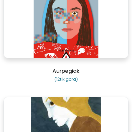
Aurpegiak
(12tik gora)