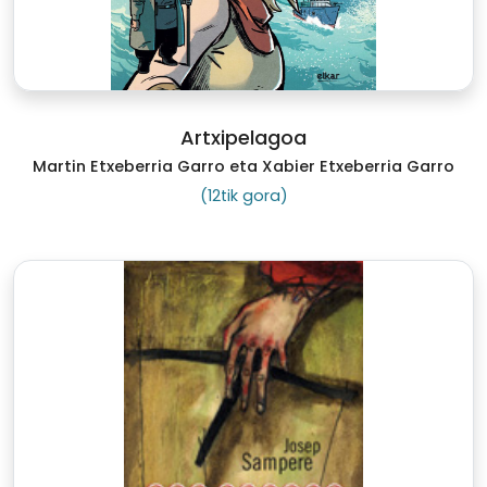
Artxipelagoa
Martin Etxeberria Garro eta Xabier Etxeberria Garro
(12tik gora)