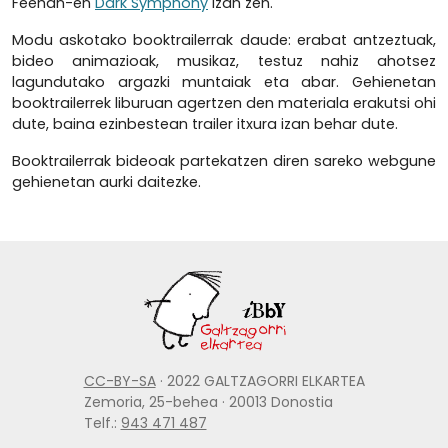
Feehan-en
Dark Symphony
izan zen.
Modu askotako booktrailerrak daude: erabat antzeztuak,
bideo animazioak, musikaz, testuz nahiz ahotsez
lagundutako argazki muntaiak eta abar. Gehienetan
booktrailerrek liburuan agertzen den materiala erakutsi ohi
dute, baina ezinbestean trailer itxura izan behar dute.
Booktrailerrak bideoak partekatzen diren sareko webgune
gehienetan aurki daitezke.
CC-BY-SA
· 2022 GALTZAGORRI ELKARTEA
Zemoria, 25-behea · 20013 Donostia
Telf.:
943 471 487