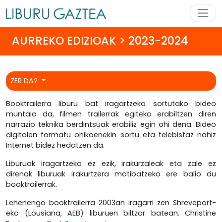
AURREKO EDIZIOAK > 2023-2024
ZER DA?
Booktrailerra liburu bat iragartzeko sortutako bideo
muntaia da, filmen trailerrak egiteko erabiltzen diren
narrazio teknika berdintsuak erabiliz egin ohi dena. Bideo
digitalen formatu ohikoenekin sortu eta telebistaz nahiz
Internet bidez hedatzen da.
Liburuak iragartzeko ez ezik, irakurzaleak eta zale ez
direnak liburuak irakurtzera motibatzeko ere balio du
booktrailerrak.
Lehenengo booktrailerra 2003an iragarri zen Shreveport-
eko (Lousiana, AEB) liburuen biltzar batean. Christine