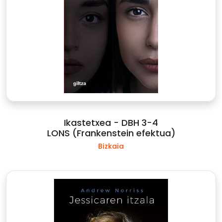
Ikastetxea - DBH 3-4
LONS (Frankenstein efektua)
Bizkaia