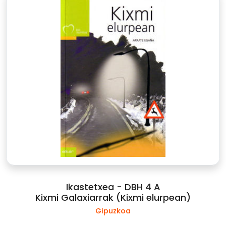
Ikastetxea - DBH 4 A
Kixmi Galaxiarrak (Kixmi elurpean)
Gipuzkoa