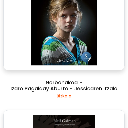
Norbanakoa -
Izaro Pagalday Aburto - Jessicaren itzala
Bizkaia