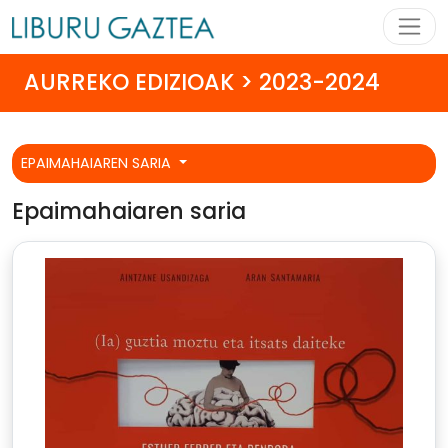
AURREKO EDIZIOAK > 2023-2024
EPAIMAHAIAREN SARIA
Epaimahaiaren saria