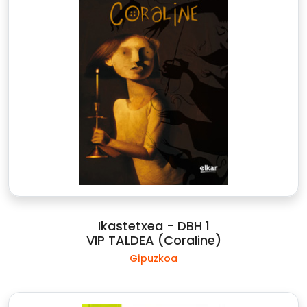
Ikastetxea - DBH 1
VIP TALDEA (Coraline)
Gipuzkoa