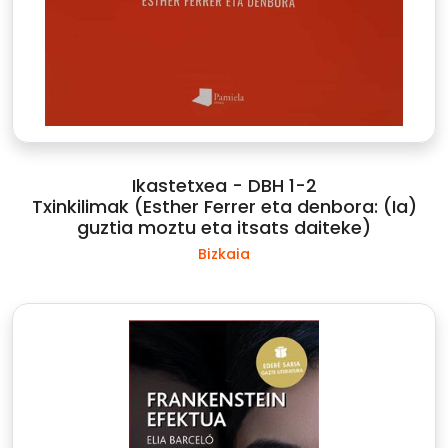
Ikastetxea - DBH 1-2
Txinkilimak (Esther Ferrer eta denbora: (Ia)
guztia moztu eta itsats daiteke)
Bizkaia