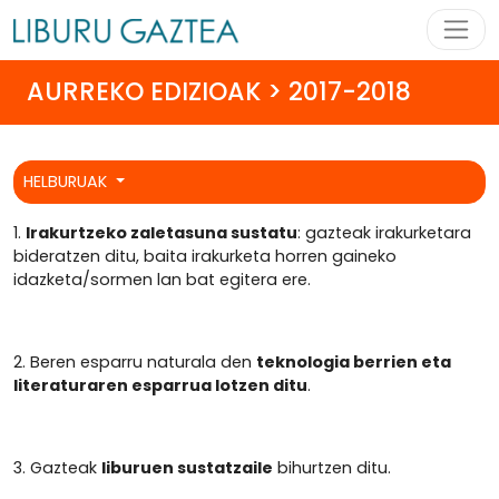
AURREKO EDIZIOAK > 2017-2018
HELBURUAK
1.
Irakurtzeko zaletasuna sustatu
: gazteak irakurketara
bideratzen ditu, baita irakurketa horren gaineko
idazketa/sormen lan bat egitera ere.
2. Beren esparru naturala den
teknologia berrien eta
literaturaren esparrua lotzen ditu
.
3. Gazteak
liburuen sustatzaile
bihurtzen ditu.