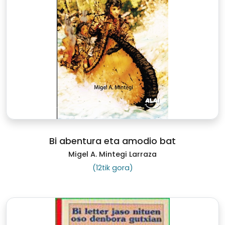
Bi abentura eta amodio bat
Migel A. Mintegi Larraza
(12tik gora)