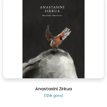
Anastasini Zirkua
(12tik gora)