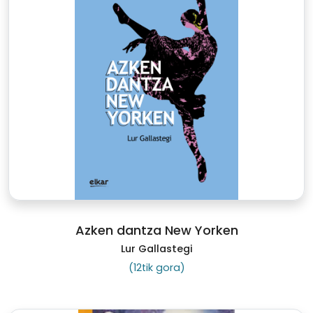
Azken dantza New Yorken
Lur Gallastegi
(12tik gora)