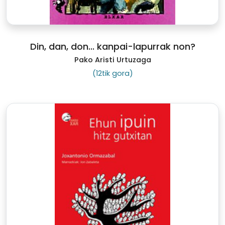
Din, dan, don... kanpai-lapurrak non?
Pako Aristi Urtuzaga
(12tik gora)