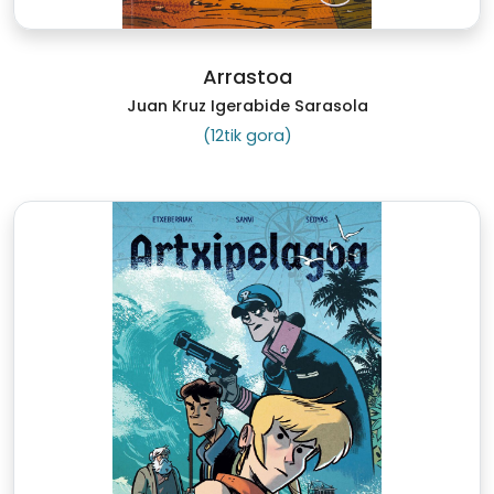
Arrastoa
Juan Kruz Igerabide Sarasola
(12tik gora)