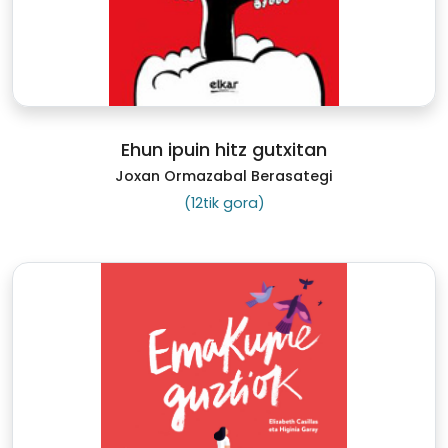
Ehun ipuin hitz gutxitan
Joxan Ormazabal Berasategi
(12tik gora)