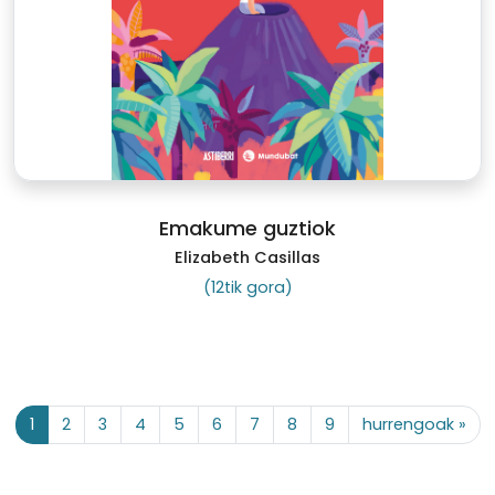
Emakume guztiok
Elizabeth Casillas
(12tik gora)
1
2
3
4
5
6
7
8
9
hurrengoak »