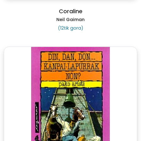
Coraline
Neil Gaiman
(12tik gora)