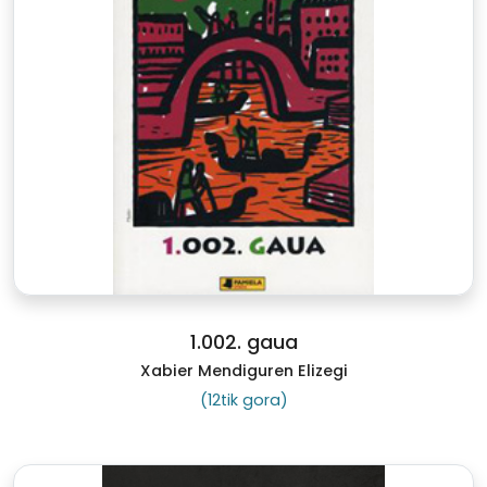
1.002. gaua
Xabier Mendiguren Elizegi
(12tik gora)