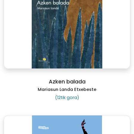
Azken balada
Mariasun Landa Etxebeste
(12tik gora)