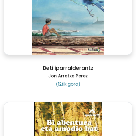
Beti iparralderantz
Jon Arretxe Perez
(12tik gora)