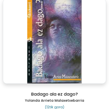
Badago ala ez dago?
Yolanda Arrieta Malaxetxebarria
(12tik gora)