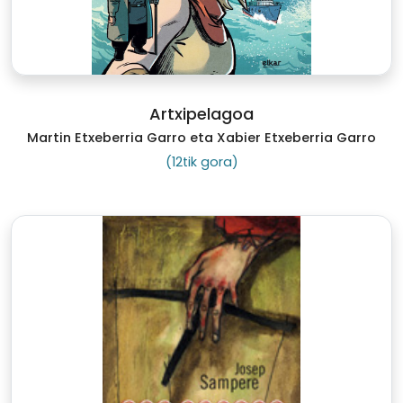
Artxipelagoa
Martin Etxeberria Garro eta Xabier Etxeberria Garro
(12tik gora)