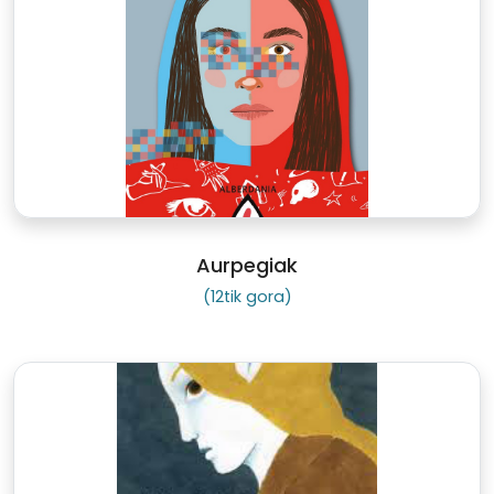
Aurpegiak
(12tik gora)