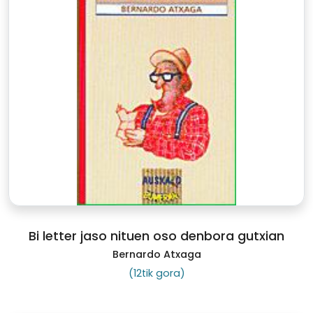
Bi letter jaso nituen oso denbora gutxian
Bernardo Atxaga
(12tik gora)