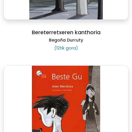
Bereterretxeren kanthoria
Begoña Durruty
(12tik gora)