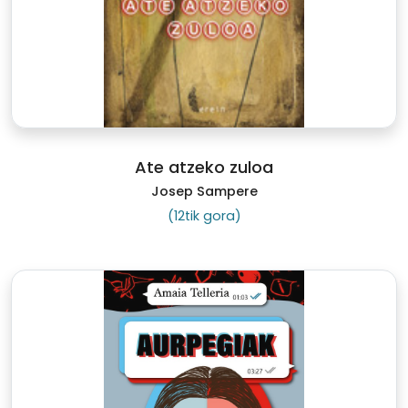
Ate atzeko zuloa
Josep Sampere
(12tik gora)