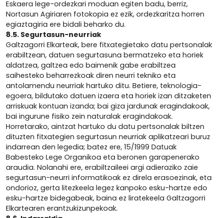
Eskaera lege-ordezkari moduan egiten badu, berriz,
Nortasun Agiriaren fotokopia ez ezik, ordezkaritza horren
egiaztagiria ere bidali beharko du.
8.5. Segurtasun-neurriak
Galtzagorri Elkarteak, bere fitxategietako datu pertsonalak
erabiltzean, datuen segurtasuna bermatzeko eta horiek
aldatzea, galtzea edo baimenik gabe erabiltzea
saihesteko beharrezkoak diren neurri tekniko eta
antolamendu neurriak hartuko ditu. Betiere, teknologia-
egoera, bildutako datuen izaera eta horiek izan ditzaketen
arriskuak kontuan izanda; bai giza jardunak eragindakoak,
bai ingurune fisiko zein naturalak eragindakoak.
Horretarako, aintzat hartuko du datu pertsonalak biltzen
dituzten fitxategien segurtasun neurriak aplikatzeari buruz
indarrean den legedia; batez ere, 15/1999 Datuak
Babesteko Lege Organikoa eta beronen garapenerako
araudia. Nolanahi ere, erabiltzaileei argi adieraziko zaie
segurtasun-neurri informatikoak ez direla erasoezinak, eta
ondorioz, gerta litezkeela legez kanpoko esku-hartze edo
esku-hartze bidegabeak, baina ez liratekeela Galtzagorri
Elkartearen erantzukizunpekoak.