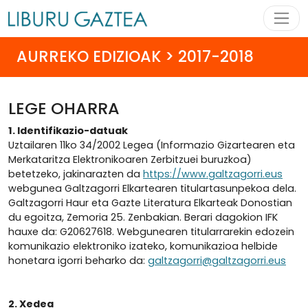
AURREKO EDIZIOAK > 2017-2018
LEGE OHARRA
1. Identifikazio-datuak
Uztailaren 11ko 34/2002 Legea (Informazio Gizartearen eta
Merkataritza Elektronikoaren Zerbitzuei buruzkoa)
betetzeko, jakinarazten da
https://www.galtzagorri.eus
webgunea Galtzagorri Elkartearen titulartasunpekoa dela.
Galtzagorri Haur eta Gazte Literatura Elkarteak Donostian
du egoitza, Zemoria 25. Zenbakian. Berari dagokion IFK
hauxe da: G20627618. Webgunearen titularrarekin edozein
komunikazio elektroniko izateko, komunikazioa helbide
honetara igorri beharko da:
galtzagorri@galtzagorri.eus
2. Xedea