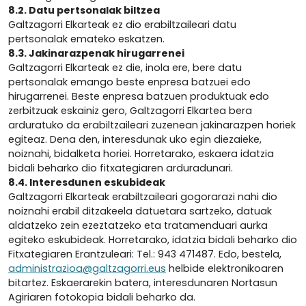
8.2. Datu pertsonalak biltzea
Galtzagorri Elkarteak ez dio erabiltzaileari datu
pertsonalak emateko eskatzen.
8.3. Jakinarazpenak hirugarrenei
Galtzagorri Elkarteak ez die, inola ere, bere datu
pertsonalak emango beste enpresa batzuei edo
hirugarrenei. Beste enpresa batzuen produktuak edo
zerbitzuak eskainiz gero, Galtzagorri Elkartea bera
arduratuko da erabiltzaileari zuzenean jakinarazpen horiek
egiteaz. Dena den, interesdunak uko egin diezaieke,
noiznahi, bidalketa horiei. Horretarako, eskaera idatzia
bidali beharko dio fitxategiaren arduradunari.
8.4. Interesdunen eskubideak
Galtzagorri Elkarteak erabiltzaileari gogorarazi nahi dio
noiznahi erabil ditzakeela datuetara sartzeko, datuak
aldatzeko zein ezeztatzeko eta tratamenduari aurka
egiteko eskubideak. Horretarako, idatzia bidali beharko dio
Fitxategiaren Erantzuleari: Tel.: 943 471487. Edo, bestela,
administrazioa@galtzagorri.eus
helbide elektronikoaren
bitartez. Eskaerarekin batera, interesdunaren Nortasun
Agiriaren fotokopia bidali beharko da.