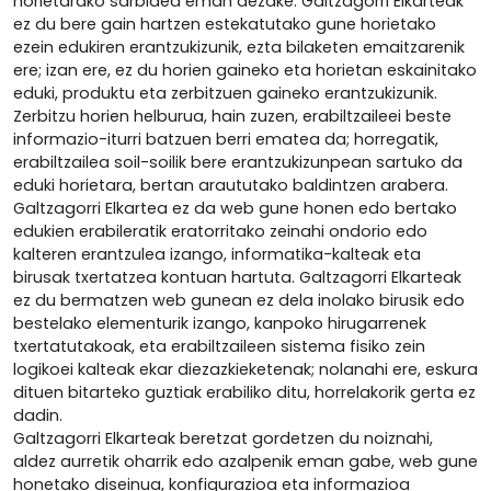
horietarako sarbidea eman dezake. Galtzagorri Elkarteak
ez du bere gain hartzen estekatutako gune horietako
ezein edukiren erantzukizunik, ezta bilaketen emaitzarenik
ere; izan ere, ez du horien gaineko eta horietan eskainitako
eduki, produktu eta zerbitzuen gaineko erantzukizunik.
Zerbitzu horien helburua, hain zuzen, erabiltzaileei beste
informazio-iturri batzuen berri ematea da; horregatik,
erabiltzailea soil-soilik bere erantzukizunpean sartuko da
eduki horietara, bertan araututako baldintzen arabera.
Galtzagorri Elkartea ez da web gune honen edo bertako
edukien erabileratik eratorritako zeinahi ondorio edo
kalteren erantzulea izango, informatika-kalteak eta
birusak txertatzea kontuan hartuta. Galtzagorri Elkarteak
ez du bermatzen web gunean ez dela inolako birusik edo
bestelako elementurik izango, kanpoko hirugarrenek
txertatutakoak, eta erabiltzaileen sistema fisiko zein
logikoei kalteak ekar diezazkieketenak; nolanahi ere, eskura
dituen bitarteko guztiak erabiliko ditu, horrelakorik gerta ez
dadin.
Galtzagorri Elkarteak beretzat gordetzen du noiznahi,
aldez aurretik oharrik edo azalpenik eman gabe, web gune
honetako diseinua, konfigurazioa eta informazioa