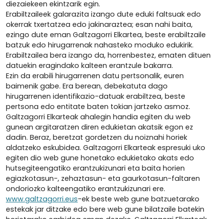
diezaiekeen ekintzarik egin.
Erabiltzaileek galarazita izango dute eduki faltsuak edo
okerrak txertatzea edo jakinaraztea; esan nahi baita,
ezingo dute eman Galtzagorri Elkartea, beste erabiltzaile
batzuk edo hirugarrenak nahasteko moduko edukirik.
Erabiltzailea bera izango da, horrenbestez, ematen dituen
datuekin eragindako kalteen erantzule bakarra.
Ezin da erabili hirugarrenen datu pertsonalik, euren
baimenik gabe. Era berean, debekatuta dago
hirugarrenen identifikazio-datuak erabiltzea, beste
pertsona edo entitate baten tokian jartzeko asmoz.
Galtzagorri Elkarteak ahalegin handia egiten du web
gunean argitaratzen diren edukietan akatsik egon ez
dadin. Beraz, beretzat gordetzen du noiznahi horiek
aldatzeko eskubidea. Galtzagorri Elkarteak espresuki uko
egiten dio web gune honetako edukietako akats edo
hutsegiteengatiko erantzukizunari eta baita horien
egiazkotasun-, zehaztasun- eta gaurkotasun-faltaren
ondoriozko kalteengatiko erantzukizunari ere.
www.galtzagorri.eus
-ek beste web gune batzuetarako
estekak jar ditzake edo bere web gune bilatzaile batekin