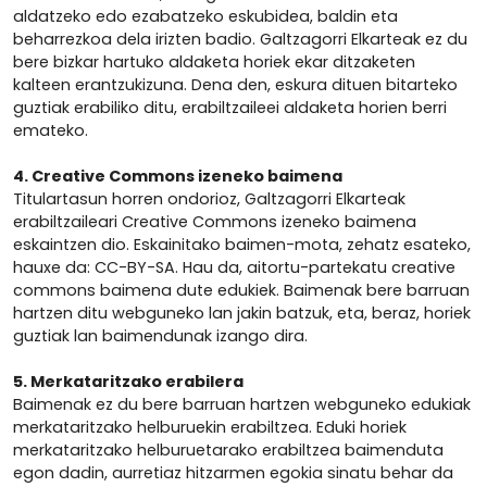
aldatzeko edo ezabatzeko eskubidea, baldin eta
beharrezkoa dela irizten badio. Galtzagorri Elkarteak ez du
bere bizkar hartuko aldaketa horiek ekar ditzaketen
kalteen erantzukizuna. Dena den, eskura dituen bitarteko
guztiak erabiliko ditu, erabiltzaileei aldaketa horien berri
emateko.
4. Creative Commons izeneko baimena
Titulartasun horren ondorioz, Galtzagorri Elkarteak
erabiltzaileari Creative Commons izeneko baimena
eskaintzen dio. Eskainitako baimen-mota, zehatz esateko,
hauxe da: CC-BY-SA. Hau da, aitortu-partekatu creative
commons baimena dute edukiek. Baimenak bere barruan
hartzen ditu webguneko lan jakin batzuk, eta, beraz, horiek
guztiak lan baimendunak izango dira.
5. Merkataritzako erabilera
Baimenak ez du bere barruan hartzen webguneko edukiak
merkataritzako helburuekin erabiltzea. Eduki horiek
merkataritzako helburuetarako erabiltzea baimenduta
egon dadin, aurretiaz hitzarmen egokia sinatu behar da