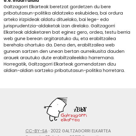
8.6. Indarraldia
Galtzagorri Elkarteak beretzat gordetzen du bere
pribatutasun-politika aldatzeko eskubidea, bai ordura
arteko irizpideak aldatu dituelako, bai lege- edo
jurisprudentzia-aldaketak izan direlako. Galtzagorri
Elkarteak aldaketaren bat eginez gero, ordea, testu berria
web gune berean argitaratuko du, eta erabiltzailea
berehala ohartuko da. Dena den, erabiltzailea web
gunean sartzen den unean bertan aurreikusita dauden
arauek arautuko dute erabiltzaileekiko harremana.
Horregatik, Galtzagorri Elkarteak gomendatzen dizu
aldian-aldian sartzeko pribatutasun-politika horretara.
CC-BY-SA
· 2022 GALTZAGORRI ELKARTEA