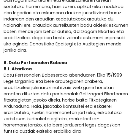
Galtzagorri Elkartearen eta erabiltzailearen artean
sortutako harremana, hain zuzen, aplikatzeko modukoa
den legediari eta eskumena daukan jurisdikzioari buruz
indarrean den araudian xedatutakoak arautuko du.
Nolanahi ere, araudiak aurreikusten badu aldeek eskumen
baten mende jarri behar dutela, Galtzagorri Elkartea eta
erabiltzailea, dagokien beste zeinahi eskumeni espresuki
uko eginda, Donostiako Epaitegi eta Auzitegien mende
jarriko dira.
8. Datu Pertsonalen Babesa
8.1. Atarikoa
Datu Pertsonalen Babeserako abenduaren 13ko 15/1999
Lege Organiko eta bere arautegiaren arabera,
erabiltzaileei jakinarazi nahi zaie web gune honetan
ematen dituzten datu pertsonalak Galtzagorri Elkartearen
fitxategietan jasoko direla, horixe baita Fitxategiaren
Arduraduna. Hala, jasotako kontsultei eta eskaerei
erantzuteko, zuekin harremanetan jartzeko, eskatutako
zerbitzuen kudeaketa egiteko, merkataritza-
harremanetarako, eta bere jarduerari legez dagozkion
funtzio guztiak egiteko erabiliko dira.