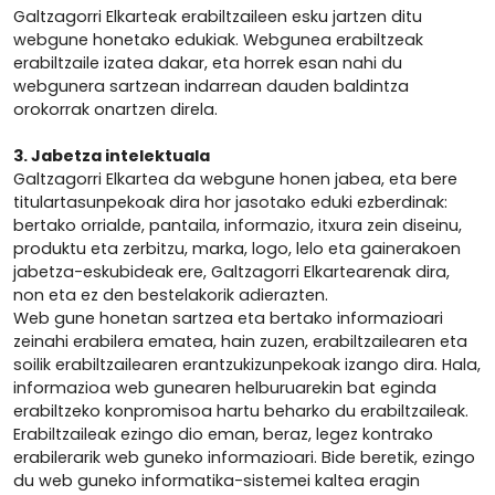
Galtzagorri Elkarteak erabiltzaileen esku jartzen ditu
webgune honetako edukiak. Webgunea erabiltzeak
erabiltzaile izatea dakar, eta horrek esan nahi du
webgunera sartzean indarrean dauden baldintza
orokorrak onartzen direla.
3. Jabetza intelektuala
Galtzagorri Elkartea da webgune honen jabea, eta bere
titulartasunpekoak dira hor jasotako eduki ezberdinak:
bertako orrialde, pantaila, informazio, itxura zein diseinu,
produktu eta zerbitzu, marka, logo, lelo eta gainerakoen
jabetza-eskubideak ere, Galtzagorri Elkartearenak dira,
non eta ez den bestelakorik adierazten.
Web gune honetan sartzea eta bertako informazioari
zeinahi erabilera ematea, hain zuzen, erabiltzailearen eta
soilik erabiltzailearen erantzukizunpekoak izango dira. Hala,
informazioa web gunearen helburuarekin bat eginda
erabiltzeko konpromisoa hartu beharko du erabiltzaileak.
Erabiltzaileak ezingo dio eman, beraz, legez kontrako
erabilerarik web guneko informazioari. Bide beretik, ezingo
du web guneko informatika-sistemei kaltea eragin