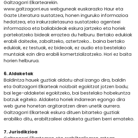
Galtzagorri Elkartearekin.
www.galtzagorri.eus webguneak euskarazko Haur eta
Gazte Literatura sustatzea, honen inguruko informazioa
hedatzea, eta irakurzaletasuna sustatzeko agenteei
informazioa eta baliabideak eskura jartzeko eta horiek
partekatzeko bideak erraztea du helburu. Bertako edukiak
erabili daitezke, zabaltzeko, aztertzeko... baina bertako
edukiak, ez testuak, ez bideoak, ez audio eta bestelako
muntaiak ezin dira erabili komertzializatzeko. Hori ez baita
horien helburua.
6. Aldaketak
Baldintza hauek guztiak aldatu ahal izango dira, baldin
eta Galtzagorri Elkarteak noizbait egokitzat jotzen badu;
bai lege-aldaketei egokitzeko, bai bestelako hobekuntza
batzuk egiteko. Aldaketa horiek indarrean egongo dira
web gune honetan argitaratzen diren unetik aurrera.
Galtzagorri Elkarteak eskura dituen bitarteko guztiak
erabiliko ditu, erabiltzaileei aldaketa guztien berri emateko.
7. Jurisdikzioa