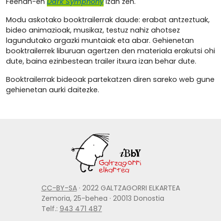
Feehan-en
Dark Symphony
izan zen.
Modu askotako booktrailerrak daude: erabat antzeztuak,
bideo animazioak, musikaz, testuz nahiz ahotsez
lagundutako argazki muntaiak eta abar. Gehienetan
booktrailerrek liburuan agertzen den materiala erakutsi ohi
dute, baina ezinbestean trailer itxura izan behar dute.
Booktrailerrak bideoak partekatzen diren sareko web gune
gehienetan aurki daitezke.
CC-BY-SA
· 2022 GALTZAGORRI ELKARTEA
Zemoria, 25-behea · 20013 Donostia
Telf.:
943 471 487