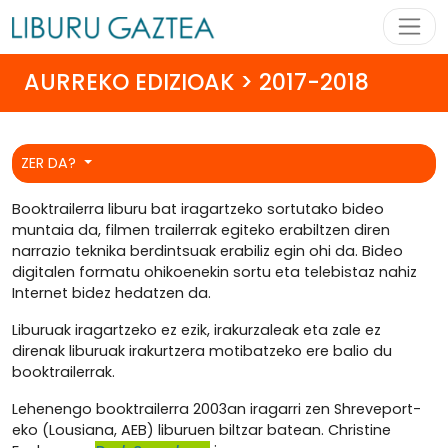
AURREKO EDIZIOAK > 2017-2018
ZER DA?
Booktrailerra liburu bat iragartzeko sortutako bideo
muntaia da, filmen trailerrak egiteko erabiltzen diren
narrazio teknika berdintsuak erabiliz egin ohi da. Bideo
digitalen formatu ohikoenekin sortu eta telebistaz nahiz
Internet bidez hedatzen da.
Liburuak iragartzeko ez ezik, irakurzaleak eta zale ez
direnak liburuak irakurtzera motibatzeko ere balio du
booktrailerrak.
Lehenengo booktrailerra 2003an iragarri zen Shreveport-
eko (Lousiana, AEB) liburuen biltzar batean. Christine