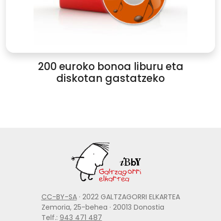
200 euroko bonoa liburu eta
diskotan gastatzeko
CC-BY-SA
· 2022 GALTZAGORRI ELKARTEA
Zemoria, 25-behea · 20013 Donostia
Telf.:
943 471 487