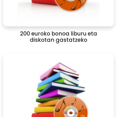
200 euroko bonoa liburu eta
diskotan gastatzeko