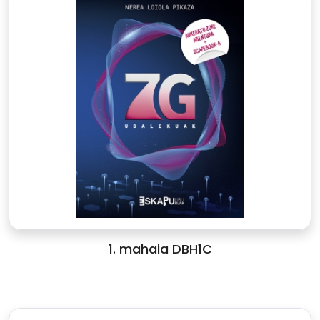
1. mahaia DBH1C