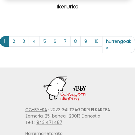
IkerUrko
1
2
3
4
5
6
7
8
9
10
hurrengoak
»
CC-BY-SA
· 2022 GALTZAGORRI ELKARTEA
Zemoria, 25-behea · 20013 Donostia
Telf.:
943 471 487
Harremanetarako