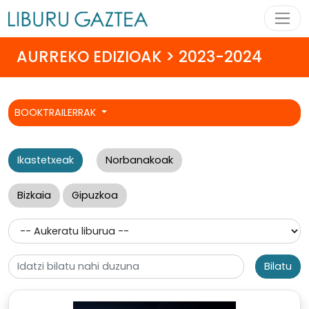
AURREKO EDIZIOAK > 2023-2024
BOOKTRAILERRAK
Ikastetxeak
Norbanakoak
Bizkaia
Gipuzkoa
Bilatu