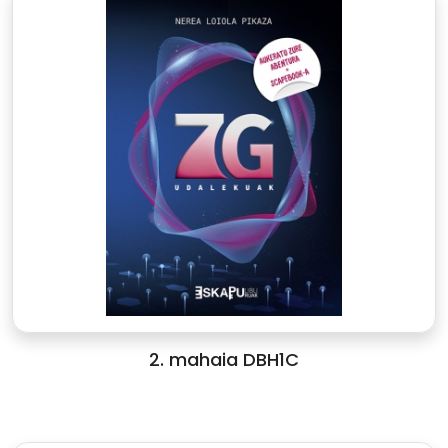
2. mahaia DBH1C