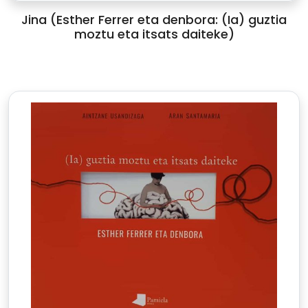
Jina (Esther Ferrer eta denbora: (Ia) guztia
moztu eta itsats daiteke)