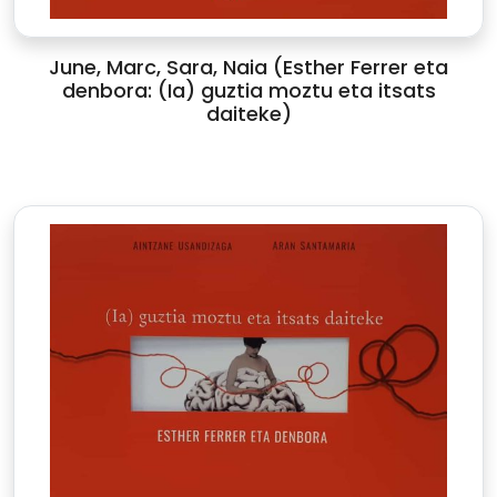
June, Marc, Sara, Naia (Esther Ferrer eta
denbora: (Ia) guztia moztu eta itsats
daiteke)