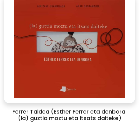
Ferrer Taldea (Esther Ferrer eta denbora:
(Ia) guztia moztu eta itsats daiteke)