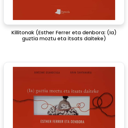
Killitonak (Esther Ferrer eta denbora: (Ia)
guztia moztu eta itsats daiteke)