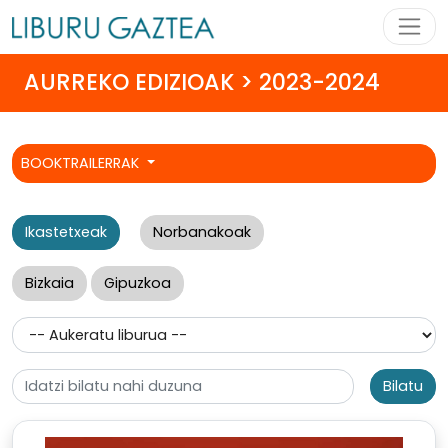
AURREKO EDIZIOAK > 2023-2024
BOOKTRAILERRAK
Ikastetxeak
Norbanakoak
Bizkaia
Gipuzkoa
Bilatu