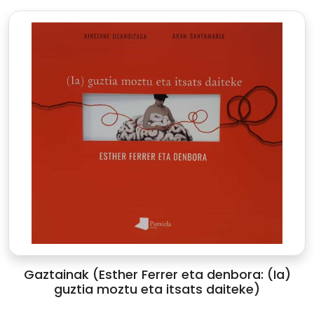
Gaztainak (Esther Ferrer eta denbora: (Ia)
guztia moztu eta itsats daiteke)