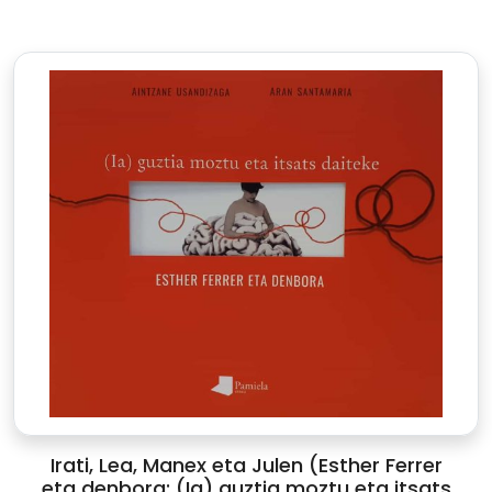
Irati, Lea, Manex eta Julen (Esther Ferrer
eta denbora: (Ia) guztia moztu eta itsats