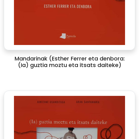
Mandarinak (Esther Ferrer eta denbora:
(Ia) guztia moztu eta itsats daiteke)