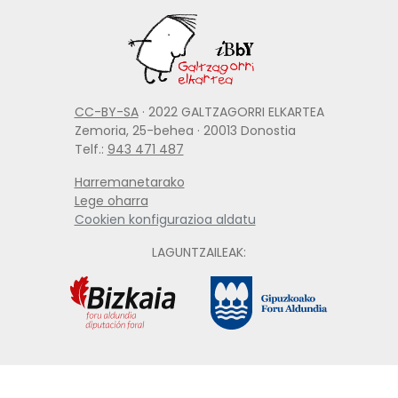
CC-BY-SA
· 2022 GALTZAGORRI ELKARTEA
Zemoria, 25-behea · 20013 Donostia
Telf.:
943 471 487
Harremanetarako
Lege oharra
Cookien konfigurazioa aldatu
LAGUNTZAILEAK: