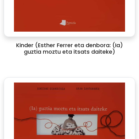
Kinder (Esther Ferrer eta denbora: (Ia)
guztia moztu eta itsats daiteke)