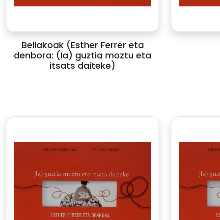
Beilakoak (Esther Ferrer eta
denbora: (Ia) guztia moztu eta
itsats daiteke)