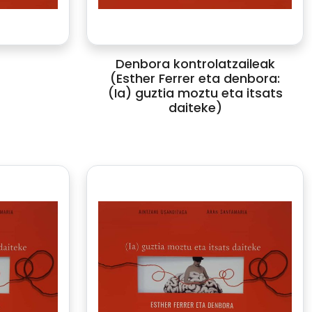
Denbora kontrolatzaileak
(Esther Ferrer eta denbora:
(Ia) guztia moztu eta itsats
daiteke)