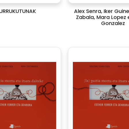
URRUKUTUNAK
Alex Senra, Iker Guin
Zabala, Mara Lopez e
Gonzalez