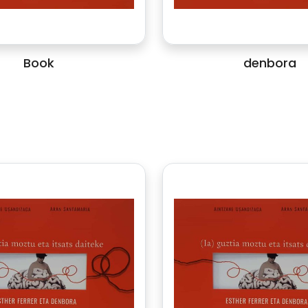
Book
denbora