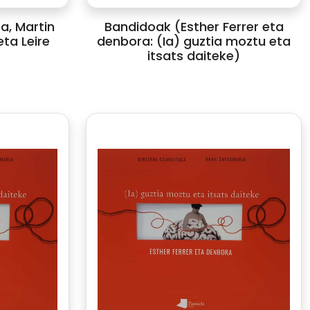
ea, Martin
Bandidoak (Esther Ferrer eta
ta Leire
denbora: (Ia) guztia moztu eta
itsats daiteke)