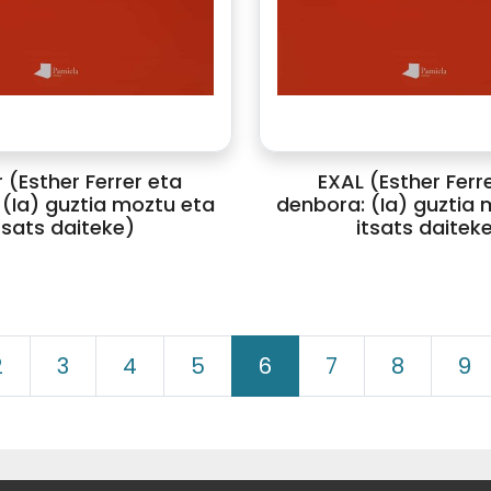
 (Esther Ferrer eta
EXAL (Esther Ferr
(Ia) guztia moztu eta
denbora: (Ia) guztia 
tsats daiteke)
itsats daitek
2
3
4
5
6
7
8
9
ELKARTEA