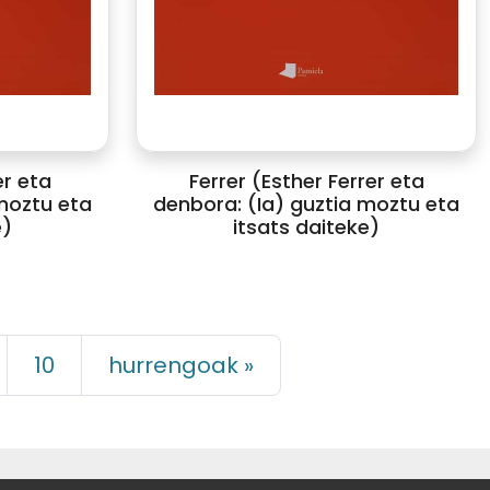
er eta
Ferrer (Esther Ferrer eta
moztu eta
denbora: (Ia) guztia moztu eta
e)
itsats daiteke)
10
hurrengoak »
LAGUNTZAILEAK: