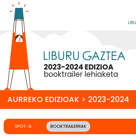
LIB
2023-2024 EDIZIOA
booktrailer lehiaketa
AURREKO EDIZIOAK > 2023-2024
SPOT-A
BOOKTRAILERRAK