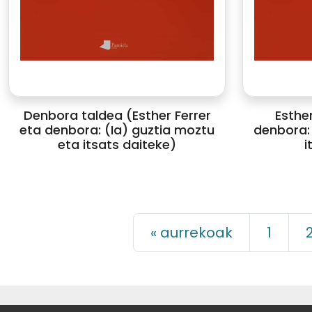
Denbora taldea (Esther Ferrer
Esther
eta denbora: (Ia) guztia moztu
denbora: 
eta itsats daiteke)
i
« aurrekoak
1
CC-BY-SA
· 2022 GALTZAGORRI 