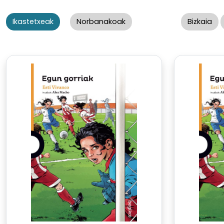
Ikastetxeak
Norbanakoak
Bizkaia