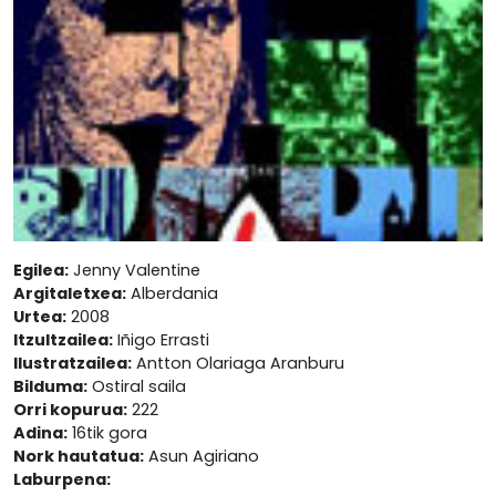
Egilea:
Jenny Valentine
Argitaletxea:
Alberdania
Urtea:
2008
Itzultzailea:
Iñigo Errasti
Ilustratzailea:
Antton Olariaga Aranburu
Bilduma:
Ostiral saila
Orri kopurua:
222
Adina:
16tik gora
Nork hautatua:
Asun Agiriano
Laburpena: