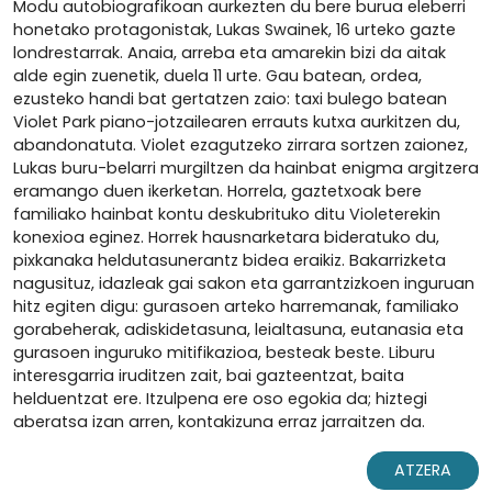
Modu autobiografikoan aurkezten du bere burua eleberri
honetako protagonistak, Lukas Swainek, 16 urteko gazte
londrestarrak. Anaia, arreba eta amarekin bizi da aitak
alde egin zuenetik, duela 11 urte. Gau batean, ordea,
ezusteko handi bat gertatzen zaio: taxi bulego batean
Violet Park piano-jotzailearen errauts kutxa aurkitzen du,
abandonatuta. Violet ezagutzeko zirrara sortzen zaionez,
Lukas buru-belarri murgiltzen da hainbat enigma argitzera
eramango duen ikerketan. Horrela, gaztetxoak bere
familiako hainbat kontu deskubrituko ditu Violeterekin
konexioa eginez. Horrek hausnarketara bideratuko du,
pixkanaka heldutasunerantz bidea eraikiz. Bakarrizketa
nagusituz, idazleak gai sakon eta garrantzizkoen inguruan
hitz egiten digu: gurasoen arteko harremanak, familiako
gorabeherak, adiskidetasuna, leialtasuna, eutanasia eta
gurasoen inguruko mitifikazioa, besteak beste. Liburu
interesgarria iruditzen zait, bai gazteentzat, baita
helduentzat ere. Itzulpena ere oso egokia da; hiztegi
aberatsa izan arren, kontakizuna erraz jarraitzen da.
ATZERA